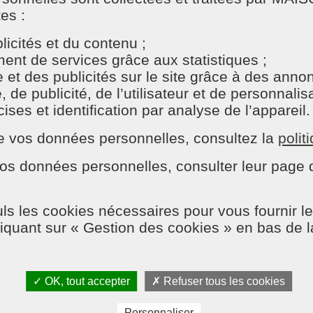
tes :
icités et du contenu ;
nt de services grâce aux statistiques ;
e et des publicités sur le site grâce à des ann
e publicité, de l’utilisateur et de personnalisat
C8 dans l'émission Willia
ses et identification par analyse de l’appareil.
P
n de vos données personnelles, consultez la
polit
os données personnelles, consulter leur page d
e/repassage de MAISON ET SERVICES, dans l'émission
Wi
ls les cookies nécessaires pour vous fournir le
n votre salle de bains.
liquant sur « Gestion des cookies » en bas de 
737517571776
✓ OK, tout accepter
✗ Refuser tous les cookies
Personnaliser