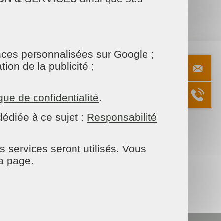
onces personnalisées sur Google ;
23/11/2020
ion de la publicité ;
m à Midi
ARTAGER
ique de confidentialité
.
Facebook
Twitter
Email
édiée à ce sujet :
Responsabilité
lliam à midi
sur
C8
!
s services seront utilisés. Vous
la page.