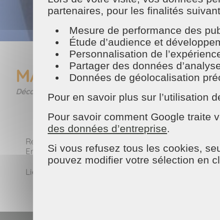
partenaires, pour les finalités suivan
Mesure de performance des publ
Étude d’audience et développeme
Personnalisation de l’expérienc
Partager des données d’analyse, d
MAISON ET SERVICES sur 
Données de géolocalisation préci
Découvrez les astuces d'une experte ménagère.
Pour en savoir plus sur l’utilisatio
Pour savoir comment Google traite v
des données d’entreprise
.
Retrouvez
Magali Marchand
, une experte ménag
Si vous refusez tous les cookies, seu
En vidéo : nos astuces pour nettoyer à la perfectio
pouvez modifier votre sélection en c
Lien:
https://www.facebook.com/watch/?v=233