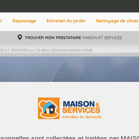
l
Repassage
Entretien du jardin
Nettoyage de vitres
TROUVER MON PRESTATAIRE
MAISON ET SERVICES
N ET SERVICES sur C8 dans l'émission William à Midi
ersonnelles sont collectées et traitées par M