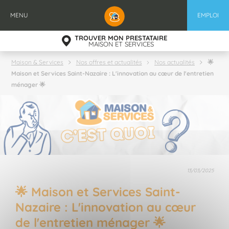
Aller
au
MENU
EMPLOI
contenu
principal
TROUVER MON PRESTATAIRE
MAISON ET SERVICES
🌟
Maison & Services
Nos offres et actualités
Nos actualités
Maison et Services Saint-Nazaire : L'innovation au cœur de l'entretien
ménager 🌟
13/03/2025
🌟 Maison et Services Saint-
Nazaire : L'innovation au cœur
de l'entretien ménager 🌟