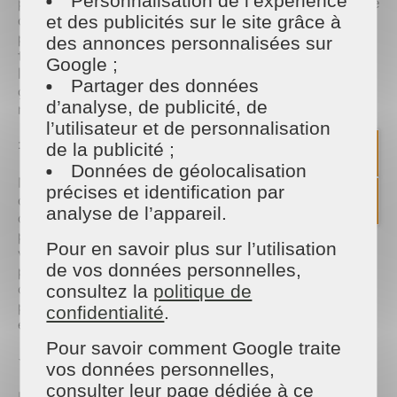
Personnalisation de l’expérience
passant par des services de repassage et de lavage
de vitres. Chaque intervention est réalisée par des
et des publicités sur le site grâce à
professionnels qualifiés, formés aux dernières
des annonces personnalisées sur
techniques et utilisant des produits respectueux de
Google ;
l'environnement. Cette approche permet de
Partager des données
garantir un service irréprochable tout en
d’analyse, de publicité, de
minimisant l'impact écologique.
l’utilisateur et de personnalisation
🤝 Un engagement social et solidaire 🤝
de la publicité ;
Données de géolocalisation
Maison et Services ne se contente pas de fournir
précises et identification par
des services de qualité ; elle s'engage également
analyse de l’appareil.
dans des actions sociales et solidaires. L'entreprise
participe régulièrement à des initiatives locales
Pour en savoir plus sur l’utilisation
visant à soutenir les personnes en difficulté et à
de vos données personnelles,
promouvoir l'insertion professionnelle. En outre, elle
offre des formations continues à ses employés
consultez la
politique de
pour favoriser leur développement et leur
confidentialité
.
épanouissement professionnel.
Pour savoir comment Google traite
⭐ Des clients satisfaits et fidèles ⭐
vos données personnelles,
consulter leur page dédiée à ce
La satisfaction des clients est une priorité pour