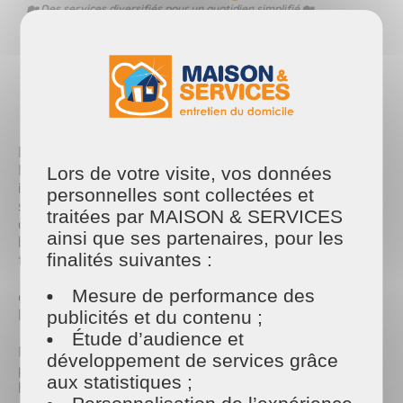
🏡 Des services diversifiés pour un quotidien simplifié 🏡
PARTAGER
Facebook
Twitter
Email
Dans un monde où le rythme de vie s'accélère,
Maison et Services se positionne comme un acteur
Lors de votre visite, vos données
incontournable de l'entretien ménager et des
personnelles sont collectées et
services à domicile. Fondée il y a plus de deux
traitées par MAISON & SERVICES
décennies, l'entreprise a su évoluer et s'adapter aux
ainsi que ses partenaires, pour les
besoins changeants de ses clients, tout en restant
finalités suivantes :
fidèle à ses valeurs de qualité et de proximité.
Mesure de performance des
🌿 Une gamme de services respectueuse de
l'environnement 🌿
publicités et du contenu ;
Étude d’audience et
Maison et Services propose une large gamme de
développement de services grâce
prestations, allant du nettoyage régulier des
aux statistiques ;
habitations à l'entretien des espaces verts, en