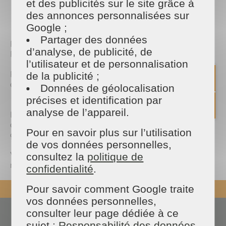
et des publicités sur le site grâce à
PARTAGER
des annonces personnalisées sur
Facebook
Twitter
Email
Google ;
Partager des données
Retour en image de notre traditionnelle fête de
d’analyse, de publicité, de
Pâques chez MS Strasbourg !
l’utilisateur et de personnalisation
Petits et grands ont fêté Pâques en équipe autour
de la publicité ;
d’une chasse aux œufs et d’une enquête inédite 🕵️
Données de géolocalisation
🐰
précises et identification par
analyse de l’appareil.
L’équipe découvre que le lapin de Pâques avait
disparu ! Pour le retrouver : obtenir des indices en
Pour en savoir plus sur l’utilisation
gagnant les mini-jeux.
de vos données personnelles,
Venez découvrir la fin de l’histoire en faisant défiler
consultez la
politique de
nos photos !
confidentialité
.
Pour savoir comment Google traite
REVENIR EN HAUT
vos données personnelles,
consulter leur page dédiée à ce
Actualités
Espace presse
sujet :
Responsabilité des données