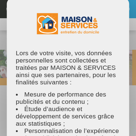
Aller
au
MENU
EMPLOI
contenu
principal
TROUVER MON PRESTATAIRE
MAISON ET SERVICES
Maison & Services
Nos offres et actualités
Nos actualités
Maison et Services fête Pâques
Lors de votre visite, vos données
personnelles sont collectées et
traitées par MAISON & SERVICES
ainsi que ses partenaires, pour les
finalités suivantes :
Mesure de performance des
05/05/2025
publicités et du contenu ;
Maison et Services fête Pâques
Étude d’audience et
L'équipe de Maison et Services fête Pâques ensemble !
développement de services grâce
aux statistiques ;
Personnalisation de l’expérience