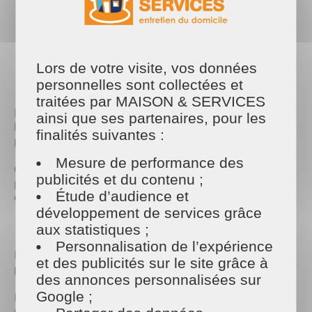
au Biocoop de la ville !
PARTAGER
Lors de votre visite, vos données
Facebook
Twitter
Email
personnelles sont collectées et
traitées par MAISON & SERVICES
MAISON ET SERVICES anime dans votre magasin
ainsi que ses partenaires, pour les
bio de proximité un atelier de fabrication de
finalités suivantes :
produits ménagers au naturel.
Mesure de performance des
Chez MAISON ET SERVICES, nous préconisons les
publicités et du contenu ;
produits les plus naturels pour nettoyer et
Étude d’audience et
entretenir les surfaces.
développement de services grâce
aux statistiques ;
Personnalisation de l’expérience
En plus tentez de
gagnez 2h de ménage
en
et des publicités sur le site grâce à
participant à notre jeu concours !
des annonces personnalisées sur
Google ;
RENDEZ-VOUS LE
18 MARS
au BIOCOOP, le
pissenlit :
2b Rue André Joseph à Charleville-