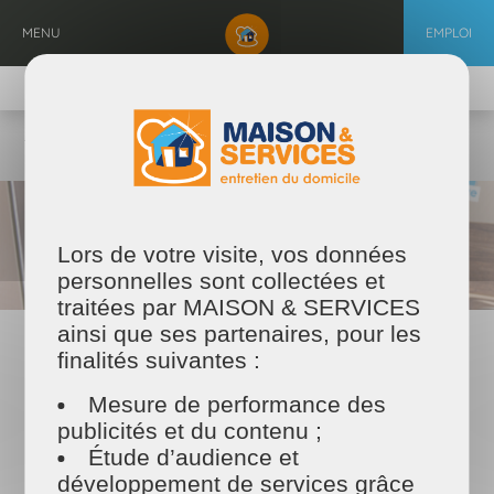
Aller
au
MENU
EMPLOI
contenu
principal
TROUVER MON PRESTATAIRE
MAISON ET SERVICES
Maison & Services
Nos offres et actualités
Nos actualités
MAISON ET SERVICES BRESSUIRE recrute 5 nouveaux salariés
Lors de votre visite, vos données
personnelles sont collectées et
traitées par MAISON & SERVICES
ainsi que ses partenaires, pour les
03/09/2020
finalités suivantes :
MAISON ET SERVICES BRESSUIRE
Mesure de performance des
recrute 5 nouveaux salariés
publicités et du contenu ;
MAISON ET SERVICES recrute, forme et accompagne
Étude d’audience et
développement de services grâce