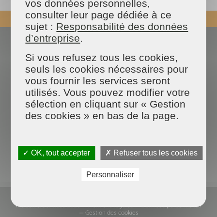
vos données personnelles,
consulter leur page dédiée à ce
REVENIR EN HAUT
sujet :
Responsabilité des données
d’entreprise
.
Actualités
Espace presse
Nous contacter
Devenir franchisé
Si vous refusez tous les cookies,
Blog des experts
Données personnelles
seuls les cookies nécessaires pour
FAQ
vous fournir les services seront
utilisés. Vous pouvez modifier votre
sélection en cliquant sur « Gestion
des cookies » en bas de la page.
✓ OK, tout accepter
✗ Refuser tous les cookies
Personnaliser
Maison & Services 2026 —
Mentions légales
—
Données personnelles
—
Gestion des cookies