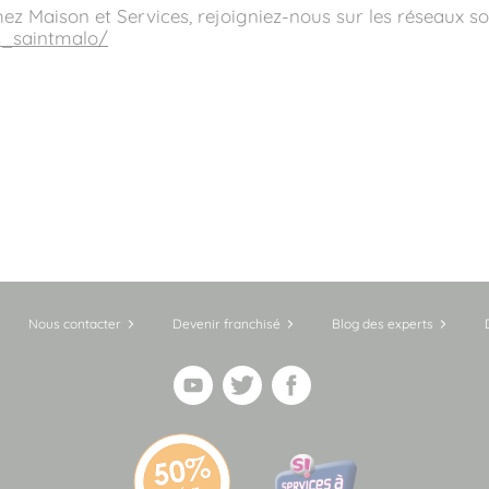
chez Maison et Services, rejoigniez-nous sur les réseaux s
s_saintmalo/
Nous contacter
Devenir franchisé
Blog des experts