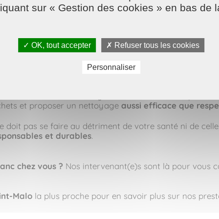
liquant sur « Gestion des cookies » en bas de 
et fait briller les vitres sans laisser de traces. Fini les p
✓ OK, tout accepter
✗ Refuser tous les cookies
engagement au quotidien
Personnaliser
ts naturels comme le vinaigre blanc. Cela s’inscrit plei
 déchets et proposer un nettoyage
aussi efficace que resp
oit pas se faire au détriment de votre santé ni de celle 
sponsables et durables
.
lanc chez vous ?
Nos intervenant(e)s sont là pour vous con
int-Malo
la plus proche pour en savoir plus sur nos pres