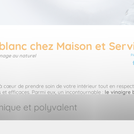
e blanc chez Maison et Ser
énage au naturel
P
à cœur de prendre soin de votre intérieur tout en respect
s et efficaces. Parmi eux, un incontournable :
le vinaigre 
mique et polyvalent
e vinaigre blanc
est 100 % biodégradable et ne présente 
duits ménagers industriels, souvent remplis de substance