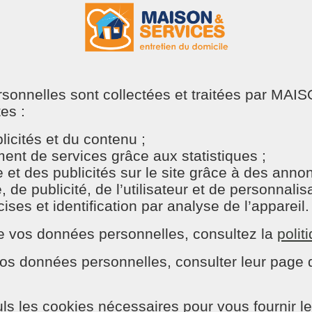
bles du vinaigre blanc
is de douche, les cafetières ou encore les bouilloires. Il suff
ersonnelles sont collectées et traitées par M
tes :
icités et du contenu ;
nt de services grâce aux statistiques ;
 les surfaces comme les plans de travail, les poignées de po
e et des publicités sur le site grâce à des ann
e publicité, de l’utilisateur et de personnalisat
ses et identification par analyse de l’appareil.
n de vos données personnelles, consultez la
polit
ans le réfrigérateur, la poubelle ou les canalisations. As
os données personnelles, consulter leur page d
otre machine à laver, il remplace l’adoucissant classique
ls les cookies nécessaires pour vous fournir le