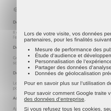
🧽 5 utilisations incontourna
Détartrant puissant
Il élimine le calcaire sur les robinetteries, les paro
Lors de votre visite, vos données p
l’eau claire.
partenaires, pour les finalités suivan
Désinfectant naturel
Mesure de performance des publ
Étude d’audience et développeme
Grâce à ses propriétés antibactériennes, il assainit
Personnalisation de l’expérienc
sans produits agressifs.
Partager des données d’analyse, d
Désodorisant efficace
Données de géolocalisation préci
Pour en savoir plus sur l’utilisatio
Le vinaigre blanc neutralise les mauvaises odeurs d
parfumer naturellement votre maison.
Pour savoir comment Google traite v
Adoucissant pour le linge
des données d’entreprise
.
Ajouté dans le compartiment prévu à cet effet de v
Si vous refusez tous les cookies, seu