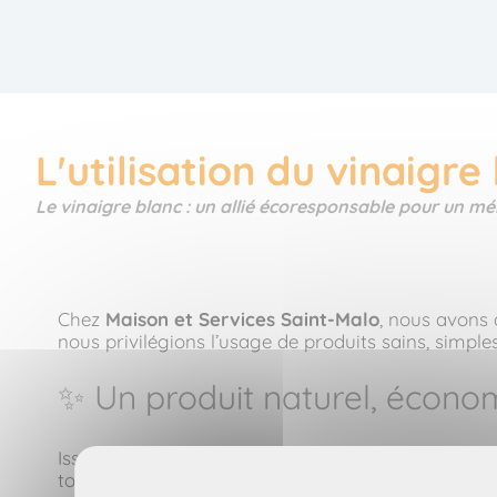
L'utilisation du vinaigr
Le vinaigre blanc : un allié écoresponsable pour un m
Chez
Maison et Services Saint-Malo
, nous avons 
nous privilégions l’usage de produits sains, simple
✨ Un produit naturel, écono
Issu de la fermentation de betterave ou de maïs,
l
tous, il remplace facilement une multitude de pro