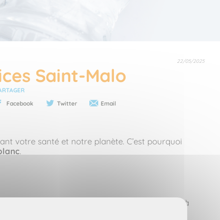
22/05/2025
vices Saint-Malo
ARTAGER
Facebook
Twitter
Email
ant votre santé et notre planète. C’est pourquoi
blanc
.
aucun danger pour l’environnement. Accessible à
s chimiques.