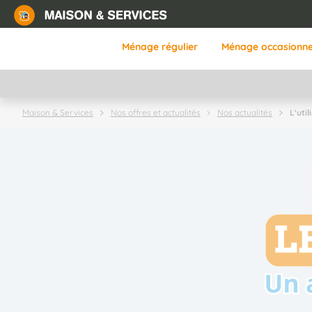
Aller
au
contenu
Ménage régulier
Ménage occasionne
principal
L'uti
Maison & Services
Nos offres et actualités
Nos actualités