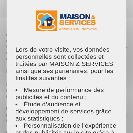
PARTAGER
Facebook
Twitter
Email
Chez Maison et Services Redon, nous avons fait un
choix clair : nous n’utilisons jamais d’eau de Javel.
Pourquoi ? Parce que nous privilégions des produits
Lors de votre visite, vos données
naturels, efficaces et respectueux de votre intérieur
personnelles sont collectées et
comme de l’environnement.
traitées par MAISON & SERVICES
ainsi que ses partenaires, pour les
Pourquoi bannir l’eau de Javel ?
finalités suivantes :
L’eau de Javel est souvent perçue comme un allié
Mesure de performance des
incontournable du ménage, mais elle présente de
nombreux inconvénients :
publicités et du contenu ;
Étude d’audience et
Dangereuse pour la santé
: Ses vapeurs irritantes
développement de services grâce
peuvent provoquer des troubles respiratoires et des
aux statistiques ;
irritations cutanées.
Personnalisation de l’expérience
et des publicités sur le site grâce à
Polluante
: Une fois rejetée dans l’eau, elle peut