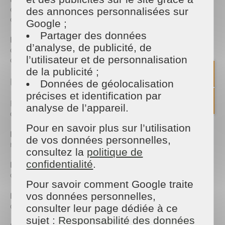
avoir un impact négatif sur les écosystèmes
des annonces personnalisées sur
aquatiques.
Google ;
Partager des données
Inefficace sur certaines salissures
: Contrairement
d’analyse, de publicité, de
aux idées reçues, l’eau de Javel ne nettoie pas, elle
l’utilisateur et de personnalisation
désinfecte uniquement.
de la publicité ;
Nos alternatives naturelles et efficaces
Données de géolocalisation
précises et identification par
Pour un intérieur propre et sain, nous misons sur
analyse de l’appareil.
des produits écologiques, notamment :
Pour en savoir plus sur l’utilisation
Le vinaigre blanc
: Un détartrant naturel
de vos données personnelles,
redoutable et un excellent désinfectant.
consultez la
politique de
confidentialité
.
Le bicarbonate de soude
: Idéal pour récurer,
désodoriser et éliminer les taches tenaces.
Pour savoir comment Google traite
Le savon noir
vos données personnelles,
: Un nettoyant polyvalent qui
dégraisse et fait briller les surfaces.
consulter leur page dédiée à ce
sujet :
Responsabilité des données