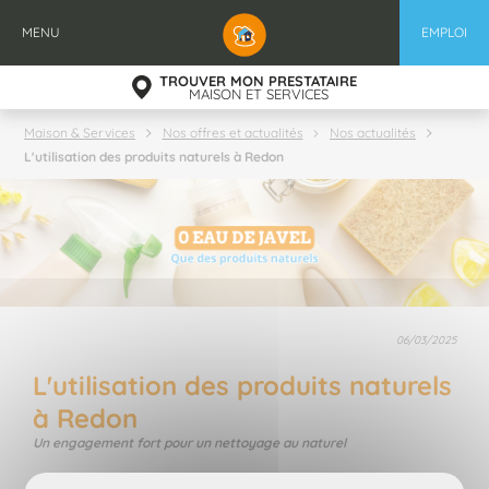
Aller
au
MENU
EMPLOI
contenu
principal
TROUVER MON PRESTATAIRE
MAISON ET SERVICES
Maison & Services
Nos offres et actualités
Nos actualités
L'utilisation des produits naturels à Redon
06/03/2025
L'utilisation des produits naturels
à Redon
Un engagement fort pour un nettoyage au naturel