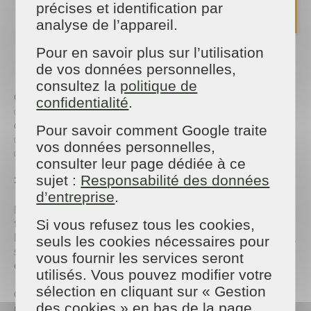
précises et identification par
Du
ménage ponctuel ou régulier
analyse de l’appareil.
L’
entretien de résidences secondaires
Le
nettoyage après départs ou arrivées
de
Pour en savoir plus sur l’utilisation
locataires
de vos données personnelles,
La
remise en état
avant ou après la saison 🌊
consultez la
politique de
Concrètement :
confidentialité
.
✅ Une maison propre et accueillante dès votre
arrivée
Pour savoir comment Google traite
✅ Un nettoyage complet entre deux locations
vos données personnelles,
✅ Des prestations sur-mesure selon vos besoins
consulter leur page dédiée à ce
sujet :
Responsabilité des données
🤝 Une équipe pro, fiable et à votre écoute
d’entreprise
.
Nos intervenants sont formés, discrets, efficaces et
toujours de bonne humeur 😊
Si vous refusez tous les cookies,
Nous intervenons dans le respect de votre intérieur,
seuls les cookies nécessaires pour
selon vos attentes et vos contraintes. Chaque client
vous fournir les services seront
est unique, chaque maison l’est aussi !
utilisés. Vous pouvez modifier votre
sélection en cliquant sur « Gestion
Contactez-nous dès maintenant pour planifier vos
des cookies » en bas de la page.
prestations d’été 🗓️ Nous vous accompagnons avec