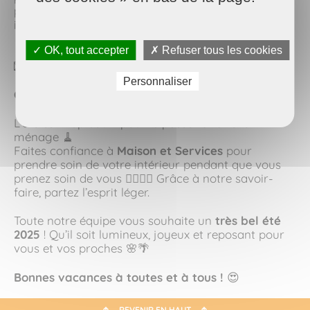
plaisir, que ce soit pour un devis gratuit, une
intervention ponctuelle ou un suivi sur la durée.
✓ OK, tout accepter
✗ Refuser tous les cookies
📱
02 97 61 83 30
💌msvannes@maison-et-services.com
Personnaliser
Cet été, soufflez… on s’occupe du reste
🌞
L’été est trop court pour le passer à faire le
ménage 🧹
Faites confiance à
Maison et Services
pour
prendre soin de votre intérieur pendant que vous
prenez soin de vous 💆‍♂️💆‍♀️ Grâce à notre savoir-
faire, partez l’esprit léger.
Toute notre équipe vous souhaite un
très bel été
2025
! Qu’il soit lumineux, joyeux et reposant pour
vous et vos proches 🌸🌴
Bonnes vacances à toutes et à tous !
😍
REVENIR EN HAUT