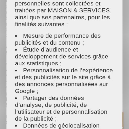
mobilisés pour vous accompagner
. Car l’été, c’est
personnelles sont collectées et
aussi la saison des séjours en résidences
traitées par MAISON & SERVICES
secondaires, des locations saisonnières, des retours
ainsi que ses partenaires, pour les
de plage pleins de sable… et parfois du petit stress
pour que tout soit parfait à votre arrivée (ou au
finalités suivantes :
départ de vos vacanciers) 😅 Et c’est justement là
que nous intervenons !
Mesure de performance des
publicités et du contenu ;
🧽 Et si vous laissiez le ménage à Maison et
Étude d’audience et
Services cet été ?
développement de services grâce
aux statistiques ;
Vous partez en vacances et souhaitez retrouver
Personnalisation de l’expérience
votre maison impeccable à votre retour ?
Vous louez votre résidence secondaire et voulez
et des publicités sur le site grâce à
offrir à vos locataires un accueil irréprochable ?
des annonces personnalisées sur
Vous avez une maison de vacances et voulez en
Google ;
profiter à 100 %, sans les corvées ?
Partager des données
Bonne nouvelle : nos équipes s’occupent de tout
d’analyse, de publicité, de
!
😄
l’utilisateur et de personnalisation
Pendant toute la période estivale,
Maison et
de la publicité ;
Services
propose :
Données de géolocalisation