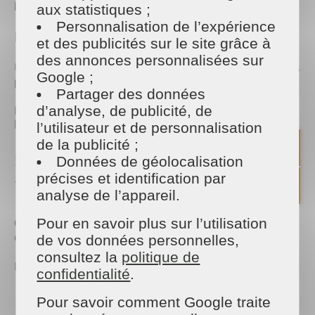
bactéries.
aux statistiques ;
Personnalisation de l’expérience
Notre conseil
et des publicités sur le site grâce à
des annonces personnalisées sur
Utilisez un chiffon différent selon les surfaces ou les
Google ;
pièces de la maison.
Partager des données
d’analyse, de publicité, de
Les microfibres sont particulièrement efficaces et
limitent l'utilisation de produits ménagers.
l’utilisateur et de personnalisation
de la publicité ;
5. Oublier les zones que l'on
Données de géolocalisation
précises et identification par
touche tous les jours
analyse de l’appareil.
Pour en savoir plus sur l’utilisation
Certaines surfaces sont manipulées
quotidiennement mais sont rarement nettoyées.
de vos données personnelles,
consultez la
politique de
Par exemple :
confidentialité
.
les poignées de porte
Pour savoir comment Google traite
les interrupteurs