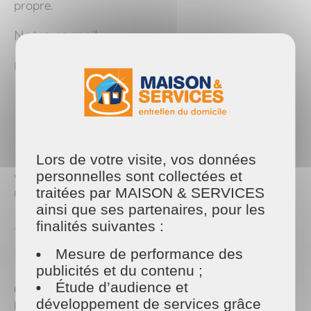
propre.
Notre conseil
Respectez cet ordre :
dépoussiérage
nettoyage des meubles
vitres si nécessaire
aspiration
lavage du sol
Lors de votre visite, vos données
personnelles sont collectées et
Vous gagnerez du temps tout en obtenant un
traitées par MAISON & SERVICES
meilleur résultat.
ainsi que ses partenaires, pour les
4. Utiliser le même chiffon
finalités suivantes :
partout
Mesure de performance des
publicités et du contenu ;
Étude d’audience et
Cuisine, salle de bain, salon… Utiliser un seul chiffon
développement de services grâce
pour toutes les pièces favorise la propagation des