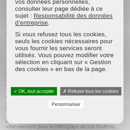
vos données personnelles,
les télécommandes
consulter leur page dédiée à ce
les poignées de placards
sujet :
Responsabilité des données
les rampes d'escalier
d’entreprise
.
Pourtant, elles accumulent rapidement poussière et
microbes.
Si vous refusez tous les cookies,
seuls les cookies nécessaires pour
6. Reporter le nettoyage des
vous fournir les services seront
utilisés. Vous pouvez modifier votre
vitres
sélection en cliquant sur « Gestion
des cookies » en bas de la page.
Les vitres sont souvent remises à plus tard, faute
de temps ou parce que la tâche paraît
contraignante.
✓ OK, tout accepter
✗ Refuser tous les cookies
Pourtant, des vitres propres apportent davantage
de luminosité et améliorent immédiatement
Personnaliser
l'aspect de votre intérieur.
Chez Maison & Services Questembert, nos équipes
interviennent pour le nettoyage de vos fenêtres,