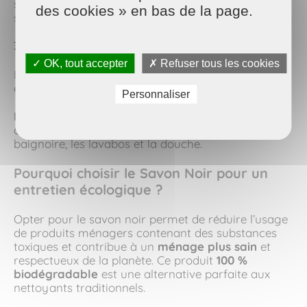
savon noir sur une éponge humide et frottez les
des cookies » en bas de la page.
surfaces à nettoyer. Rincez à l’eau tiède.
3. Laver la Salle de Bain
✓ OK, tout accepter
✗ Refuser tous les cookies
Le savon noir est efficace pour désinfecter et
éliminer le calcaire dans la salle de bain.
Personnaliser
Mode d’emploi
: Mélangez une dose de savon noir
avec un peu de vinaigre blanc pour nettoyer la
baignoire, les lavabos et la douche.
Pourquoi choisir le Savon Noir pour un
entretien écologique ?
Opter pour le savon noir permet de réduire l’usage
de produits ménagers contenant des substances
toxiques et contribue à un
ménage plus sain
et
respectueux de la planète. Ce produit
100 %
biodégradable
est une alternative parfaite aux
nettoyants traditionnels.