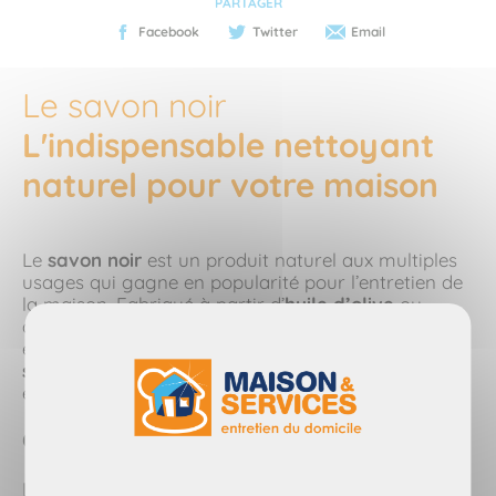
PARTAGER
Facebook
Twitter
Email
Le savon noir
L'indispensable nettoyant
naturel pour votre maison
Le
savon noir
est un produit naturel aux multiples
usages qui gagne en popularité pour l’entretien de
la maison. Fabriqué à partir d’
huile d’olive
ou
d’
huile de lin
, il est à la fois écologique et
économique. Découvrez ici tous les
bienfaits du
savon noir
et comment l'utiliser pour un ménage
efficace et respectueux de l’environnement.
Qu’est-ce que le Savon Noir ?
Le savon noir est un
savon naturel
composé