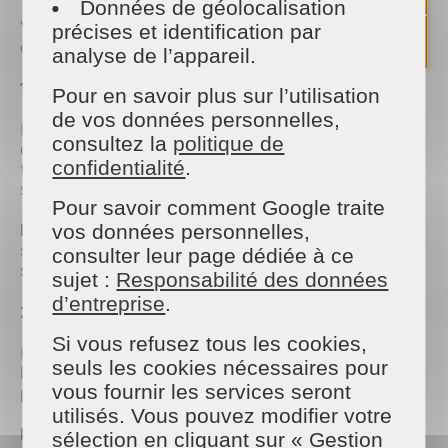
Données de géolocalisation
Voici les différentes façons d’intégrer le savon noir
précises et identification par
dans vos routines de nettoyage :
analyse de l’appareil.
1. Nettoyer les Sols
Pour en savoir plus sur l’utilisation
de vos données personnelles,
Le savon noir est idéal pour le nettoyage des sols,
consultez la
politique de
qu’ils soient en carrelage, parquet ou béton ciré. Sa
confidentialité
.
texture douce et dégraissante élimine les tâches
sans endommager les surfaces.
Pour savoir comment Google traite
Mode d’emploi
: Diluez une cuillère à soupe de
vos données personnelles,
savon noir dans un seau d’eau chaude. Passez la
consulter leur page dédiée à ce
serpillière, sans rincer pour un résultat optimal.
sujet :
Responsabilité des données
d’entreprise
.
2. Entretenir la Cuisine
Si vous refusez tous les cookies,
Le savon noir permet de dégraisser efficacement
seuls les cookies nécessaires pour
les surfaces de la cuisine. Il peut être utilisé sur le
vous fournir les services seront
plan de travail, la hotte, et même les casseroles.
utilisés. Vous pouvez modifier votre
Mode d’emploi
: Appliquez une petite quantité de
sélection en cliquant sur « Gestion