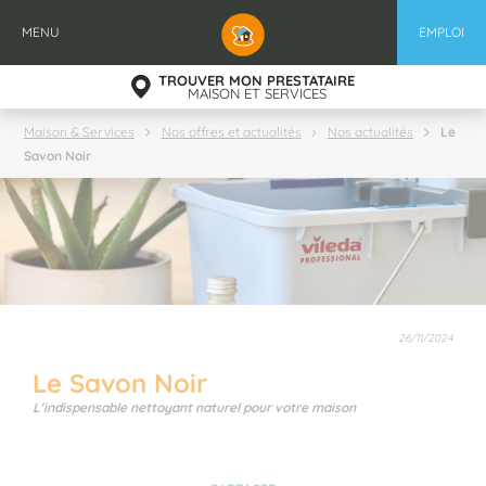
Aller
au
MENU
EMPLOI
contenu
principal
TROUVER MON PRESTATAIRE
MAISON ET SERVICES
Le
Maison & Services
Nos offres et actualités
Nos actualités
Savon Noir
26/11/2024
Le Savon Noir
L'indispensable nettoyant naturel pour votre maison