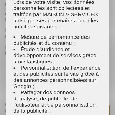
Lors de votre visite, vos données
principalement de
potasse
et d’huiles végétales,
personnelles sont collectées et
telles que l’huile d’olive. Sa composition en fait un
excellent nettoyant ménager
, polyvalent et
traitées par MAISON & SERVICES
respectueux de l’environnement.
ainsi que ses partenaires, pour les
finalités suivantes :
Les avantages du savon noir pour le
ménage
Mesure de performance des
publicités et du contenu ;
Le savon noir présente de nombreux avantages
Étude d’audience et
pour un
entretien écologique
de la maison :
développement de services grâce
aux statistiques ;
Polyvalent
: Il nettoie, dégraisse, détache et fait
Personnalisation de l’expérience
briller.
Écologique
: Sa formule naturelle est sans
et des publicités sur le site grâce à
produits chimiques
, donc respectueuse de
des annonces personnalisées sur
l’environnement.
Google ;
Économique
: Quelques gouttes suffisent pour de
Partager des données
nombreux usages.
d’analyse, de publicité, de
Comment utiliser le Savon Noir dans la
l’utilisateur et de personnalisation
maison ?
de la publicité ;