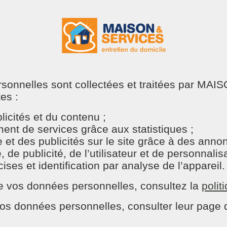
ger de terrain. Il sert également de lien entre l’équipe 
tantes, que ce soit des retours clients, des mises à jour
rucial pour maintenir une organisation fluide et une col
ersonnelles sont collectées et traitées par M
tes :
s le bon fonctionnement de l’entreprise. Son rôle va bien
, de la satisfaction des clients et du bien-être des équip
icités et du contenu ;
haque client bénéficie d’un service à la hauteur de ses att
nt de services grâce aux statistiques ;
e et des publicités sur le site grâce à des ann
nsable à l’excellence des prestations de Maison et Services
e publicité, de l’utilisateur et de personnalisat
ses et identification par analyse de l’appareil.
n de vos données personnelles, consultez la
polit
os données personnelles, consulter leur page d