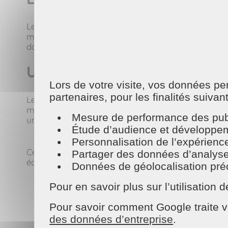
Le coordinateur ménage n’est pas seulement un mana
même les clients. Il relaie les informations impor
dans les plannings. Ce rôle de communication est c
Un métier à fort impact
Lors de votre visite, vos données p
partenaires, pour les finalités suivan
Le coordinateur ménage est un véritable pivot dan
ménagères ; il est au cœur de la qualité de service
Mesure de performance des publ
un lieu où propreté et confort se rencontrent, et c
Étude d’audience et développeme
Personnalisation de l’expérienc
Ce rôle, bien qu’encore trop peu connu, est indispe
Partager des données d’analyse, d
écoute, et qui fait la différence au quotidien.
Données de géolocalisation préci
Pour en savoir plus sur l’utilisatio
Pour savoir comment Google traite v
des données d’entreprise
.