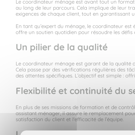
Le coordinateur ménage est avant tout un formate
au long de leur parcours. Cela implique de leur tr
exigences de chaque client, tout en garantissant u
En tant qu’expert du ménage, le coordinateur est é
offre un soutien quotidien pour résoudre les défis
Un pilier de la qualité
Le coordinateur ménage est garant de la qualité de
Cela passe par des vérifications régulières des tâc
des attentes spécifiques. L’objectif est simple : o
Flexibilité et continuité du s
En plus de ses missions de formation et de contrôl
assistant ménager, il assure le remplacement pour g
satisfaction du client et l'efficacité de l’équipe.
Le trait d'union entre l’équi