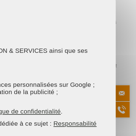
d’assistants ménagers, la direction et parfois
 sur les consignes de nettoyage ou des changements
laboration harmonieuse au sein de l’entreprise.
AISON & SERVICES ainsi que ses
 au-delà de la simple gestion des tâches
es. Grâce à son implication, chaque maison devient
entes.
onces personnalisées sur Google ;
. Une profession alliant leadership, expertise et
ion de la publicité ;
ique de confidentialité
.
édiée à ce sujet :
Responsabilité