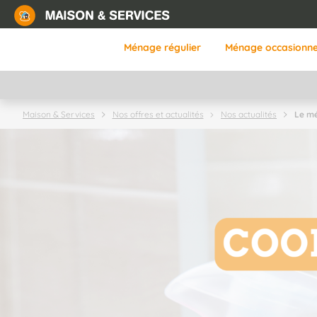
Aller
au
contenu
Ménage régulier
Ménage occasionne
principal
Le mé
Maison & Services
Nos offres et actualités
Nos actualités