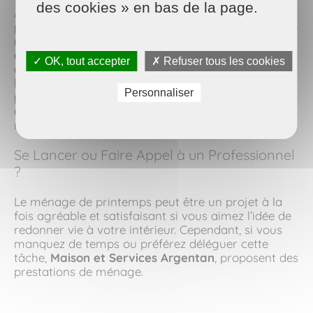
des cookies » en bas de la page.
Au-delà de la propreté retrouvée, le ménage de
printemps offre de nombreux bienfaits. Il permet de
réduire le stress, car un espace organisé et propre
est plus apaisant. C'est aussi un excellent moyen
✓ OK, tout accepter
✗ Refuser tous les cookies
d'améliorer votre santé en éliminant les allergènes,
les bactéries et la poussière. Enfin, cette activité
Personnaliser
peut être un véritable boost pour votre moral, vous
donnant un sentiment d’accomplissement et de
renouveau.
Se Lancer ou Faire Appel à un Professionnel
?
Le ménage de printemps peut être un projet à la
fois agréable et satisfaisant si vous aimez l’idée de
redonner vie à votre intérieur. Cependant, si vous
manquez de temps ou préférez déléguer cette
tâche,
Maison et Services Argentan
, proposent des
prestations de ménage.