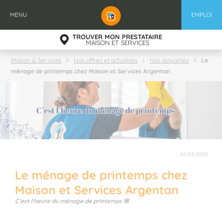
Aller
au
MENU
EMPLOI
contenu
principal
TROUVER MON PRESTATAIRE
MAISON ET SERVICES
Le
Maison & Services
Nos offres et actualités
Nos actualités
ménage de printemps chez Maison et Services Argentan
07/03/2025
Le ménage de printemps chez
Maison et Services Argentan
C'est l'heure du ménage de printemps 🌸