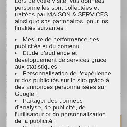
Lors de votre visite, vos données
d’éliminer les impuretés et allergènes qui se sont
personnelles sont collectées et
accumulés au fil des mois. En enlevant la poussière,
traitées par MAISON & SERVICES
les toiles d'araignées et les salissures, vous créez un
ainsi que ses partenaires, pour les
environnement plus sain, surtout si vous souffrez
d'allergies saisonnières. Le nettoyage approfondi
finalités suivantes :
de certaines zones négligées pendant l’hiver,
comme les rideaux, les tapis, ou les coins des
Mesure de performance des
pièces, permet de redonner de la clarté à votre
publicités et du contenu ;
espace.
Étude d’audience et
développement de services grâce
Les Étapes Clés du Ménage de Printemps
aux statistiques ;
Personnalisation de l’expérience
Aérer et désencombrer
: Avant de commencer,
et des publicités sur le site grâce à
ouvrez vos fenêtres pour aérer chaque pièce et
laisser entrer l’air frais. Le ménage de printemps
des annonces personnalisées sur
est aussi l'occasion de trier vos affaires : vêtements,
Google ;
objets, meubles… Profitez-en pour vous débarrasser
Partager des données
de ce que vous n’utilisez plus et libérer de l’espace.
d’analyse, de publicité, de
l’utilisateur et de personnalisation
Nettoyage des surfaces
: Commencez par les
zones les plus visibles, comme les tables, les
de la publicité ;
comptoirs et les meubles. Utilisez des produits