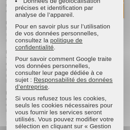
Données de géolocalisation
naturels ou écologiques pour éviter les substances
précises et identification par
chimiques et nettoyer en toute sécurité.
analyse de l’appareil.
Les vitres et les fenêtres
: Les vitres sont souvent
Pour en savoir plus sur l’utilisation
l'une des premières zones à accumuler poussière et
de vos données personnelles,
salissures. Profitez de ce moment pour faire un
consultez la
politique de
nettoyage en profondeur.
confidentialité
.
Les tapis et les tissus
: Lavez ou faites nettoyer
vos tapis, rideaux et coussins. Ces éléments
Pour savoir comment Google traite
accumulent facilement poussière et allergènes. Un
vos données personnelles,
nettoyage à fond permet non seulement de
consulter leur page dédiée à ce
rafraîchir leur apparence, mais aussi de prolonger
sujet :
Responsabilité des données
leur durée de vie.
d’entreprise
.
Le rangement
: Le ménage de printemps est
Si vous refusez tous les cookies,
également l'occasion idéale de repenser votre
organisation. Triez vos affaires, rangez les objets
seuls les cookies nécessaires pour
inutiles et créez un espace plus fonctionnel.
vous fournir les services seront
utilisés. Vous pouvez modifier votre
Les Bienfaits du Ménage de Printemps
sélection en cliquant sur « Gestion