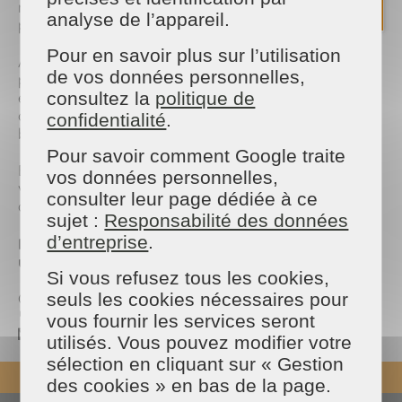
nouvelle pour votre portefeuille, tout en profitant de
analyse de l’appareil.
plus de temps libre et d’un intérieur impeccable.
Pour en savoir plus sur l’utilisation
Alors, si vous faites déjà appel à nos services,
de vos données personnelles,
pensez bien à les
déclarer
! Et si vous hésitez
encore, c’est le
consultez la
moment idéal pour sauter le pas
politique de
:
confort au quotidien et avantage fiscal, c’est tout
confidentialité
.
bénéfice !
Pour savoir comment Google traite
Besoin d’aide ou de précisions ? Notre équipe est à
vos données personnelles,
votre écoute pour vous accompagner dans vos
consulter leur page dédiée à ce
démarches.
sujet :
Responsabilité des données
d’entreprise
.
Maison et Services – Le confort à domicile, avec
un vrai plus pour votre budget.
Si vous refusez tous les cookies,
Contactez dès maintenant notre équipe :
seuls les cookies nécessaires pour
📞
02 43 53 63 64
vous fournir les services seront
💌mslaval@maison-et-services.com
utilisés. Vous pouvez modifier votre
sélection en cliquant sur « Gestion
REVENIR EN HAUT
des cookies » en bas de la page.