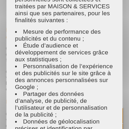
traitées par MAISON & SERVICES
PARTAGER
ainsi que ses partenaires, pour les
Facebook
Twitter
Email
finalités suivantes :
La saison de la déclaration des revenus est
Mesure de performance des
officiellement ouverte !
publicités et du contenu ;
Étude d’audience et
C’est l’occasion de faire le point sur vos dépenses
développement de services grâce
de l’année… et de ne pas oublier les avantages
aux statistiques ;
fiscaux auxquels vous avez droit.
Personnalisation de l’expérience
Chez
Maison et Services Laval Rive Gauche
, nous
et des publicités sur le site grâce à
vous rappelons que
50 % de vos dépenses pour
des annonces personnalisées sur
les prestations à domicile
(ménage, repassage,
Google ;
etc.) sont
éligibles au crédit d’impôt
!
Partager des données
d’analyse, de publicité, de
Mais ça signifie quoi ?
l’utilisateur et de personnalisation
Concrètement, cela signifie que la moitié de ce que
de la publicité ;
vous payez peut vous être
remboursée par l’État
,
Données de géolocalisation
que vous soyez
imposable ou non
. Une bonne
précises et identification par