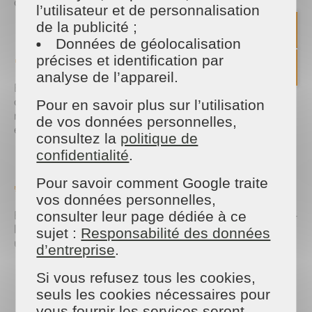
citron, et le tour est joué 🍋🧹
l’utilisateur et de personnalisation
de la publicité ;
Données de géolocalisation
🧽 2. Misez sur le lavable
précises et identification par
analyse de l’appareil.
Échangez les produits à usage unique contre des
alternatives réutilisables : éponges naturelles,
Pour en savoir plus sur l’utilisation
microfibres lavables, chiffons en coton… Durable et
de vos données personnelles,
efficace 👕♻️
consultez la
politique de
confidentialité
.
Pour savoir comment Google traite
🌿 3. Compostez vos biodéchets
vos données personnelles,
Épluchures, marc de café, coquilles d’œuf… Donnez-
consulter leur page dédiée à ce
leur une seconde vie grâce aux composteurs
sujet :
Responsabilité des données
urbains disponibles dans Paris 14 🍂
d’entreprise
.
Si vous refusez tous les cookies,
seuls les cookies nécessaires pour
vous fournir les services seront