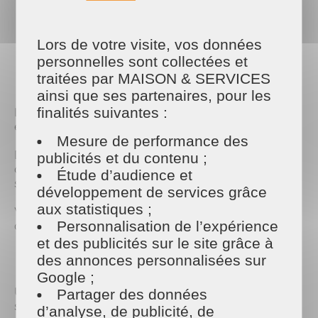
Lors de votre visite, vos données
PARTAGER
personnelles sont collectées et
Facebook
Twitter
Email
traitées par MAISON & SERVICES
ainsi que ses partenaires, pour les
L’entretien de la maison peut être à la fois efficace
finalités suivantes :
et engagé.
Mesure de performance des
Dans le 14e, notre équipe œuvre chaque jour pour
publicités et du contenu ;
offrir des prestations de qualité, avec des pratiques
Étude d’audience et
soucieuses de l’environnement.
développement de services grâce
aux statistiques ;
Voici 3 gestes simples à intégrer dans votre
quotidien 👇
Personnalisation de l’expérience
et des publicités sur le site grâce à
des annonces personnalisées sur
🧴 1. Créez vos produits d’entretien maison
Google ;
Un nettoyant fait maison, c’est rapide à préparer et
Partager des données
sans emballage superflu. Vinaigre + eau chaude +
d’analyse, de publicité, de