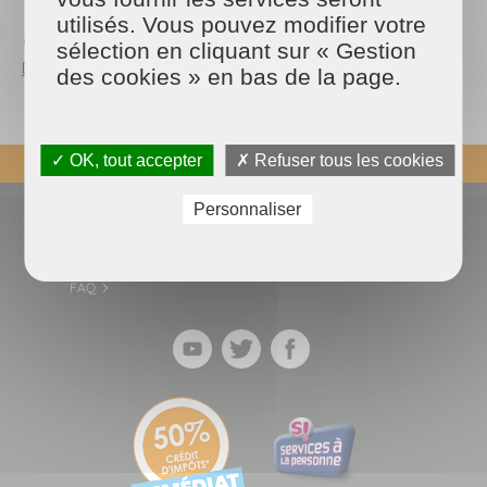
📍Maison & Services Paris 14
utilisés. Vous pouvez modifier votre
📌 7 Rue Brézin, 75014 Paris
📞 +33 1 45 40 31 88
sélection en cliquant sur « Gestion
📧 Demandez un devis gratuit
des cookies » en bas de la page.
✓ OK, tout accepter
✗ Refuser tous les cookies
REVENIR EN HAUT
Personnaliser
Actualités
Espace presse
Nous contacter
Devenir franchisé
Blog des experts
Données personnelles
FAQ