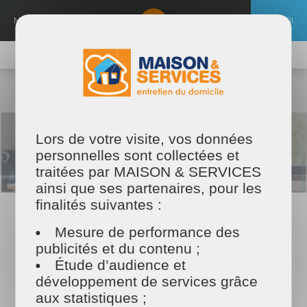
Aller
au
MENU
EMPLOI
contenu
principal
TROUVER MON PRESTATAIRE
MAISON ET SERVICES
Maison & Services
Nos offres et actualités
Nos actualités
JOB DATING LE 07.04.2022
Lors de votre visite, vos données
personnelles sont collectées et
traitées par MAISON & SERVICES
ainsi que ses partenaires, pour les
finalités suivantes :
23/03/2022
Mesure de performance des
JOB DATING LE 07.04.2022
publicités et du contenu ;
Le jeudi 7 avril 2022 de 10h à 15h00, les entreprises NOUNOU ADOM,
Étude d’audience et
MAISON ET SERVICES, MAINTIEN ADOM et GUEST ADOM
coorganisent un job dating.
développement de services grâce
aux statistiques ;