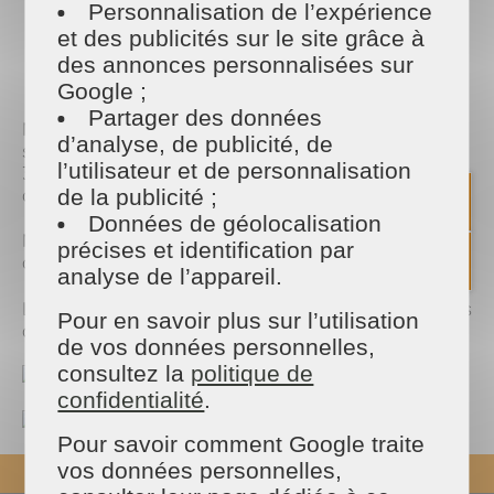
Personnalisation de l’expérience
et des publicités sur le site grâce à
PARTAGER
des annonces personnalisées sur
Facebook
Twitter
Email
Google ;
Partager des données
MAISON ET SERVICES est Spécialisée dans les
d’analyse, de publicité, de
services à la personne, nous employons plus de
l’utilisateur et de personnalisation
3200 collaborateurs et prévoyons un recrutement
de 582 nouveaux collaborateurs en CDI et CDD !
de la publicité ;
Données de géolocalisation
MAISON ET SERVICES Paris 5 recrute des
précises et identification par
assistants ménagers (H/F).
analyse de l’appareil.
Le jour J, prévoyez de quoi écrire et présentez-vous
Pour en savoir plus sur l’utilisation
avec votre CV.
de vos données personnelles,
consultez la
politique de
Jeudi 7 avril 2022
confidentialité
.
De 10h à 15h00
Pour savoir comment Google traite
vos données personnelles,
REVENIR EN HAUT