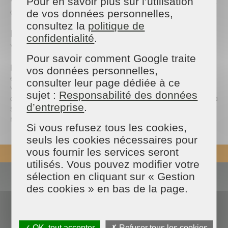
Pour en savoir plus sur l’utilisation
Vous pouvez également partager en story ou à vos
amis pour qu’ils puissent participer aussi.
de vos données personnelles,
consultez la
politique de
Envie de suivre l’événement depuis chez
confidentialité
.
vous ?
Pour savoir comment Google traite
Pas de soucis, on comprend que certains aient
vos données personnelles,
envie de profiter des plus belles actions depuis
consulter leur page dédiée à ce
votre canapé. Dans ce cas, il vous suffit également
sujet :
Responsabilité des données
de nous suivre, car notre community manager sera
d’entreprise
.
sur place pour publier les plus belles actions et les
moments de tension en story.
Si vous refusez tous les cookies,
seuls les cookies nécessaires pour
vous fournir les services seront
REVENIR EN HAUT
utilisés. Vous pouvez modifier votre
sélection en cliquant sur « Gestion
Actualités
Espace presse
des cookies » en bas de la page.
Nous contacter
Devenir franchisé
Blog des experts
Données personnelles
FAQ
✓ OK, tout accepter
✗ Refuser tous les cookies