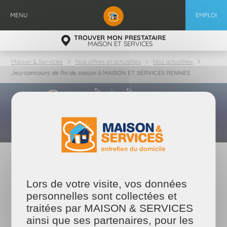
Aller
au
MENU
EMPLOI
contenu
principal
TROUVER MON PRESTATAIRE
MAISON ET SERVICES
Maison & Services
Nos offres et actualités
Nos actualités
Jeu-concours de fin de saison à MAISON ET SERVICES RENNES
24/05/2024
Jeu-concours de fin de saison à
Lors de votre visite, vos données
MAISON ET SERVICES RENNES
personnelles sont collectées et
C’est bientôt la fin de la saison en handball et donc le moment pour
traitées par MAISON & SERVICES
nous de tirer notre révérence à la Glaz Arena et de remballer les
ainsi que ses partenaires, pour les
stands qui vont ont fait gagner de cadeaux. Mais avant, on a décidé