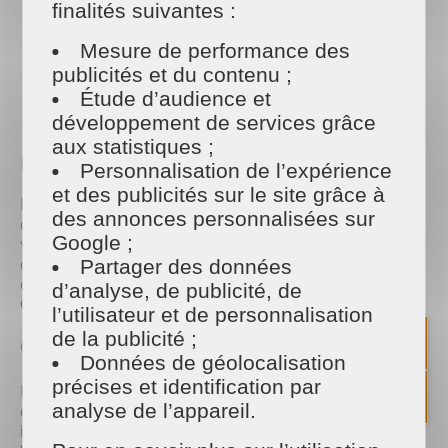
de vous en faire un dernier
finalités suivantes :
Mesure de performance des
publicités et du contenu ;
PARTAGER
Étude d’audience et
Facebook
Twitter
Email
développement de services grâce
aux statistiques ;
Le dernier jeu concours de la saison
Personnalisation de l’expérience
et des publicités sur le site grâce à
Pour marquer le coup et surtout vous remercier
des annonces personnalisées sur
d’avoir autant fréquenté nos stands, on a décidé de
Google ;
vous faire un petit cadeau pour notre dernière
apparition à la Glaz Arena de la saison. On vous
Partager des données
offre deux places pour le match qui va opposer le
d’analyse, de publicité, de
CRMHB à l’USC vendredi 31 mai.
l’utilisateur et de personnalisation
de la publicité ;
Comment participer
Données de géolocalisation
précises et identification par
Pour remporter les places, rien de plus, il vous suffit
analyse de l’appareil.
de vous rendre sur
Instagram
et de suivre les
instructions dans la description de la publication.