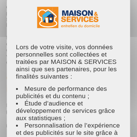
Vous avez prévu de vous absenter plusieurs jours
ou plusieurs semaines ? Pendant ce temps, la
pelouse continue de pousser, les mauvaises herbes
s'installent et les haies peuvent rapidement perdre
leur bel aspect.
Faire appel à un professionnel du jardinage permet
de profiter pleinement de ses vacances tout en
Lors de votre visite, vos données
gardant un extérieur entretenu. À votre retour,
personnelles sont collectées et
vous retrouvez un jardin propre et accueillant, prêt
traitées par MAISON & SERVICES
à être utilisé sans effort.
ainsi que ses partenaires, pour les
🌱 Les travaux de jardinage
finalités suivantes :
indispensables en été
Mesure de performance des
publicités et du contenu ;
Étude d’audience et
Durant la période estivale, certains travaux sont
développement de services grâce
particulièrement importants :
aux statistiques ;
🌾 Une pelouse toujours impeccable
Personnalisation de l’expérience
et des publicités sur le site grâce à