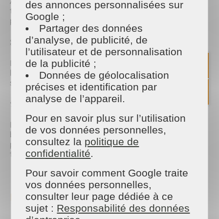
Avec la chaleur et les éventuelles pluies estivales, la
des annonces personnalisées sur
tonte régulière reste essentielle pour conserver une
Google ;
pelouse dense et agréable.
Partager des données
d’analyse, de publicité, de
✂️ L'entretien des haies et arbustes
l’utilisateur et de personnalisation
L'été est également une période propice à
de la publicité ;
l'entretien des haies afin de conserver un jardin
Données de géolocalisation
soigné et harmonieux.
précises et identification par
analyse de l’appareil.
🌼 Le désherbage des massifs
Pour en savoir plus sur l’utilisation
Les mauvaises herbes profitent elles aussi des
de vos données personnelles,
beaux jours. Un entretien régulier permet de
consultez la
politique de
préserver l'esthétique de vos plantations et de
confidentialité
.
favoriser leur développement.
Pour savoir comment Google traite
🍹 Préparer son jardin pour
vos données personnelles,
recevoir famille et amis
consulter leur page dédiée à ce
sujet :
Responsabilité des données