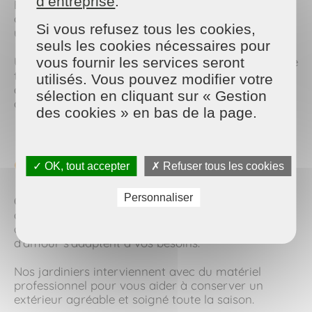
d’entreprise
.
Barbecue, repas en terrasse, jeux avec les enfants
ou moments de détente au soleil... Le jardin devient
Si vous refusez tous les cookies,
une véritable pièce de vie durant l'été.
seuls les cookies nécessaires pour
Un extérieur bien entretenu contribue au confort de
vous fournir les services seront
tous et valorise votre habitation. Pelouse tondue,
utilisés. Vous pouvez modifier votre
allées propres et massifs entretenus font toute la
sélection en cliquant sur « Gestion
différence pour profiter pleinement de la saison.
des cookies » en bas de la page.
🧑‍🌾 Un service de jardinage
adapté à vos besoins
✓ OK, tout accepter
✗ Refuser tous les cookies
Personnaliser
Que vous ayez besoin d'une intervention ponctuelle
avant votre départ ou d'un entretien régulier tout
au long de l'été, les équipes Maison & Services Cote
d'amour s'adaptent à vos besoins.
Nos jardiniers interviennent avec du matériel
professionnel pour vous aider à conserver un
extérieur agréable et soigné toute la saison.