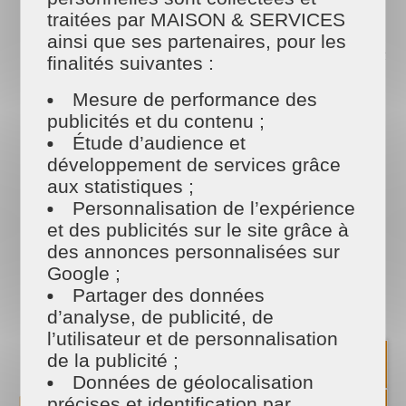
traitées par MAISON & SERVICES
votre intérieur. Ils et elles assurent le dépoussiérage
des meubles et objets, le nettoyage des pièces de vie
ainsi que ses partenaires, pour les
et l’entretien général de votre intérieur, dans le respect
finalités suivantes :
de vos habitudes.
Repassage : Lancement des lessives, tri du linge,
Mesure de performance des
repassage, pliage et rangement dans les armoires :
publicités et du contenu ;
grâce au savoir-faire de notre équipe et à de
Étude d’audience et
nombreuses astuces, vos vêtements restent
développement de services grâce
impeccables.
Jardinage : Une maison bien entretenue passe
aux statistiques ;
aussi par un extérieur soigné. Chez MAISON ET
Personnalisation de l’expérience
SERVICES REZE, nos spécialistes assurent la tonte de
et des publicités sur le site grâce à
la pelouse, l’entretien du jardin, la taille des haies, des
des annonces personnalisées sur
arbustes et des arbres fruitiers, ainsi que la remise en
Google ;
état de vos espaces verts.
Vitres : Fenêtres, vérandas, volets… Nous
Partager des données
intervenons pour le nettoyage de vos vitres, afin de
d’analyse, de publicité, de
redonner clarté et luminosité à votre intérieur.
l’utilisateur et de personnalisation
de la publicité ;
Données de géolocalisation
Pourquoi faire appel à MAISON ET
précises et identification par