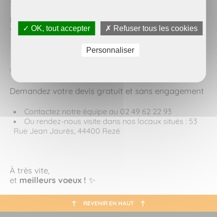
Il ne vous reste plus qu’à profiter pleinement de
votre intérieur !
✓ OK, tout accepter
✗ Refuser tous les cookies
Personnaliser
Contactez-nous !
Demandez votre devis gratuit et sans engagement
Contactez notre équipe au
02 49 62 22 93
Ou rendez-nous visite dans nos locaux situés :
53
Rue Jean Jaurès, 44400 Rezé
À très vite,
et
meilleurs voeux !
✨
REVENIR EN HAUT