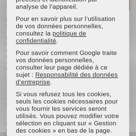
SERVICES REZE?
analyse de l’appareil.
Pour en savoir plus sur l’utilisation
Chez MAISON ET SERVICES, nous sommes experts
des services à domicile depuis plus de 25 ans.
de vos données personnelles,
consultez la
politique de
Que vous ayez besoin d’un service ponctuel,
confidentialité
.
notamment après les fêtes de fin d’année, ou d’un
accompagnement régulier pour trouver une
Pour savoir comment Google traite
nouvelle organisation dans votre quotidien, nous
vos données personnelles,
sommes là pour vous proposer la solution la plus
consulter leur page dédiée à ce
adaptée.
sujet :
Responsabilité des données
Nous nous occupons de tout : MAISON ET
d’entreprise
.
SERVICES est l’employeur de votre intervenant(e).
Nous sélectionnons la personne qui correspond le
Si vous refusez tous les cookies,
mieux à vos attentes et prenons en charge toutes
seuls les cookies nécessaires pour
les démarches administratives.
vous fournir les services seront
utilisés. Vous pouvez modifier votre
Vous hésitez encore ? nos services ouvrent droit au
sélection en cliquant sur « Gestion
crédit d’impôt immédiat de 50 %. Vous ne payez
que 50 % de votre facture, tout en bénéficiant d’un
des cookies » en bas de la page.
service professionnel et encadré.