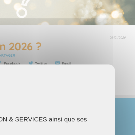
06/01/2026
n 2026 ?
ARTAGER
Facebook
Twitter
Email
AISON & SERVICES ainsi que ses
s et objets, le nettoyage des pièces de vie et