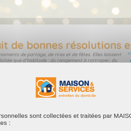
it de bonnes résolutions e
ments de partage, de rires et de fêtes. Elles laissent
P
licitée que d’habitude : du rangement à rattraper, du
votre bonne résolution était tout simplement de prendre
r vous ? Chez MAISON ET SERVICES , nous vous
hes ménagères et vous permettre de profiter d’une
 domicile
ersonnelles sont collectées et traitées par M
tes :
e intérieur. Ils et elles assurent le dépoussiérage des meuble