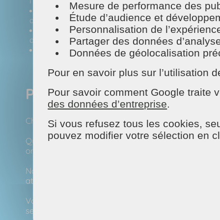
l’entretien général de votre intérieur, dans le respect
Mesure de performance des publ
Repassage : Lancement des lessives, tri du linge
Étude d’audience et développeme
astuces, vos vêtements restent impeccables.
Personnalisation de l’expérienc
Jardinage : Une maison bien entretenue passe auss
du jardin, la taille des haies, des arbustes et des arbr
Partager des données d’analyse, d
Vitres : Fenêtres, vérandas, volets… Nous interveno
Données de géolocalisation préci
Pour en savoir plus sur l’utilisatio
Pourquoi faire appel à MA
Pour savoir comment Google traite v
des données d’entreprise
.
Chez MAISON ET SERVICES, nous sommes experts de
Si vous refusez tous les cookies, seu
pouvez modifier votre sélection en c
Que vous ayez besoin d’un service ponctuel, nota
organisation dans votre quotidien, nous sommes là
Nous nous occupons de tout : MAISON ET SERVICES 
attentes et prenons en charge toutes les démarche
Vous hésitez encore ? nos services ouvrent droit 
service professionnel et encadré.