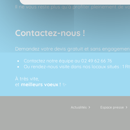
Il ne vous reste plus qu’à profiter pleinement de vot
Contactez-nous !
Demandez votre devis gratuit et sans engagemen
Contactez notre équipe au
02 49 62 66 76
Ou rendez-nous visite dans nos locaux situés :
1 R
À très vite,
et
meilleurs voeux !
✨
Actualités
Espace presse