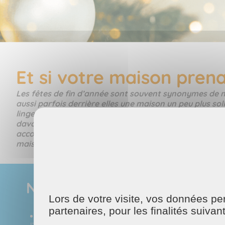
Et si votre maison prena
Les fêtes de fin d’année sont souvent synonymes de mo
aussi parfois derrière elles une maison un peu plus sol
linge à traiter, des sols à nettoyer. Pour 2026, et si 
davantage de temps pour ce qui compte vraiment pou
accompagnons au quotidien pour vous libérer des tâc
maison propre et agréable, tout au long de l’année.
Nos services d’entretien du
Lors de votre visite, vos données p
partenaires, pour les finalités suivan
Ménage : Nos intervenant(e)s prennent soin de votr