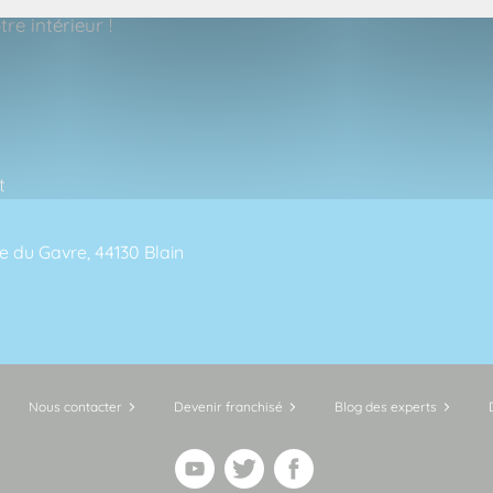
re intérieur !
t
te du Gavre, 44130 Blain
Nous contacter
Devenir franchisé
Blog des experts