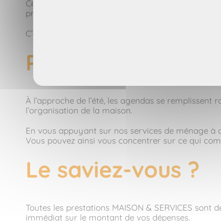
Cette proximité permet une organisation plus sou
professionnels disponibles, à l’écoute, qui s’adapte
C’est aussi ce lien local qui garantit une qualité d
Plus de temps pou
À l’approche de l’été, les agendas se remplissent r
l’organisation de la maison.
En vous appuyant sur nos services de ménage à do
Vous pouvez ainsi vous concentrer sur ce qui com
Le saviez-vous ?
Toutes les prestations MAISON & SERVICES sont déd
immédiat sur le montant de vos dépenses.