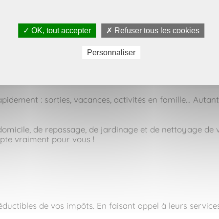
ple, une meilleure réactivité et un accompagnement vra
nt à vos attentes et à votre rythme de vie.
✓ OK, tout accepter
✗ Refuser tous les cookies
e service constante et une relation durable.
r ce qui compte vra
Personnaliser
apidement : sorties, vacances, activités en famille… Autan
micile, de repassage, de jardinage et de nettoyage de vi
pte vraiment pour vous !
uctibles de vos impôts. En faisant appel à leurs services