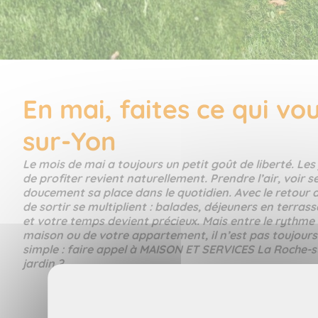
En mai, faites ce qui v
sur-Yon
Le mois de mai a toujours un petit goût de liberté. Les 
de profiter revient naturellement. Prendre l’air, voir
doucement sa place dans le quotidien. Avec le retour d
de sortir se multiplient : balades, déjeuners en terra
et votre temps devient précieux. Mais entre le rythme du
maison ou de votre appartement, il n’est pas toujours s
simple : faire appel à MAISON ET SERVICES La Roche-su
jardin ?