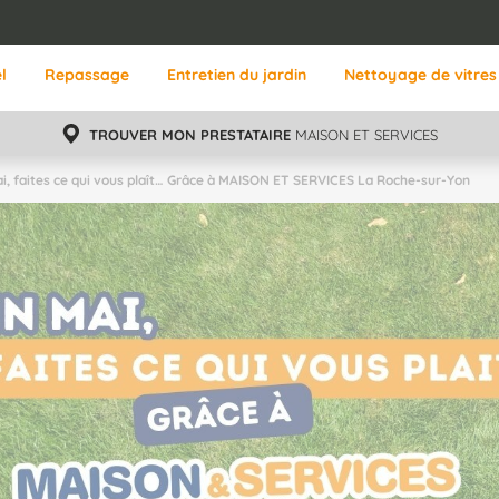
l
Repassage
Entretien du jardin
Nettoyage de vitres
TROUVER MON PRESTATAIRE
MAISON ET SERVICES
i, faites ce qui vous plaît… Grâce à MAISON ET SERVICES La Roche-sur-Yon