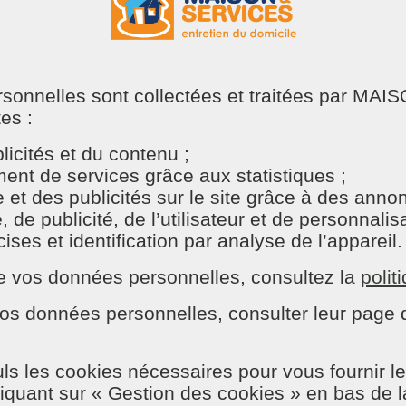
elon vos besoins
 un quotidien plus serein !
ersonnelles sont collectées et traitées par M
tes :
r entretenir votre intérieur avec soin : nettoyage des sols, en
 besoins et à vos habitudes de vie. Ils peuvent également s’o
icités et du contenu ;
occuper.
nt de services grâce aux statistiques ;
tien courant de votre jardin : tonte de pelouse, taille de haies
e et des publicités sur le site grâce à des ann
e vos surfaces vitrées et de vos extérieurs pour leur redonner 
e publicité, de l’utilisateur et de personnalisat
ses et identification par analyse de l’appareil.
, proche de vous
n de vos données personnelles, consultez la
polit
os données personnelles, consulter leur page d
st faire le choix de la simplicité et de la confiance. N
ls les cookies nécessaires pour vous fournir le
liquant sur « Gestion des cookies » en bas de 