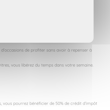
iment personnalisé. Vous échangez avec des
iment
t d’occasions de profiter sans avoir à repenser à
tres, vous libérez du temps dans votre semaine.
, vous pourrez bénéficier de 50% de crédit d’impôt