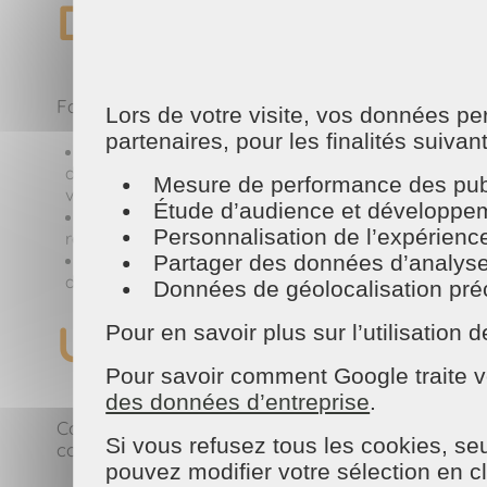
Des prestations s
Faire appel à nos services à domicile, c’est s’offrir
Lors de votre visite, vos données p
partenaires, pour les finalités suivan
Nos assistants ménagers interviennent chez vous pou
dépoussiérage des meubles, etc., ils d’adaptent à vos
Mesure de performance des publ
vêtements prêts à être portés, sans avoir à vous en 
Étude d’audience et développeme
Pour vos extérieurs, nos jardiniers assurent l’entre
Personnalisation de l’expérienc
rendent vos espaces agréables à vivre.
Nos nettoyeurs et laveurs de vitres prennent soin d
Partager des données d’analyse, d
détail compte.
Données de géolocalisation préci
Une équipe locale
Pour en savoir plus sur l’utilisatio
Pour savoir comment Google traite v
des données d’entreprise
.
Contacter MAISON ET SERVICES La Roche-sur-Yon, c’e
Si vous refusez tous les cookies, seu
connaissent votre environnement.
pouvez modifier votre sélection en c