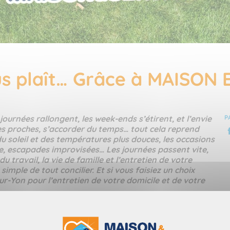
ous plaît… Grâce à MAISON
journées rallongent, les week-ends s’étirent, et l’envie
P
 ses proches, s’accorder du temps… tout cela reprend
u soleil et des températures plus douces, les occasions
sse, escapades improvisées… Les journées passent vite,
 travail, la vie de famille et l’entretien de votre
imple de tout concilier. Et si vous faisiez un choix
r-Yon pour l’entretien de votre domicile et de votre