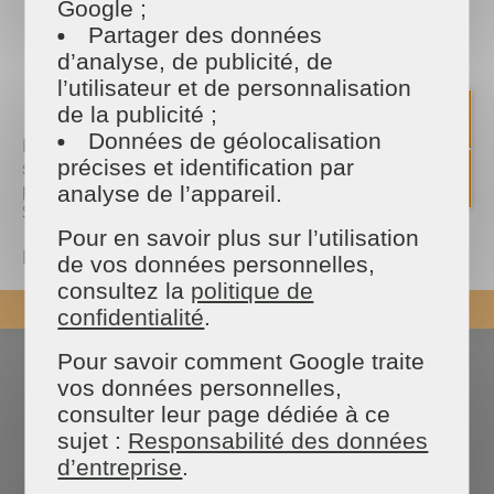
Google ;
Partager des données
PARTAGER
d’analyse, de publicité, de
Facebook
Twitter
Email
l’utilisateur et de personnalisation
de la publicité ;
Données de géolocalisation
Elle nous parle de son métier, de son parcours, de
précises et identification par
sa création d'entreprise et de l'avantage de faire
partie du réseau d'entreprises MAISON et
analyse de l’appareil.
SERVICES.
Pour en savoir plus sur l’utilisation
Bonne écoute !
https://lnkd.in/eCamFi7G
de vos données personnelles,
consultez la
politique de
REVENIR EN HAUT
confidentialité
.
Pour savoir comment Google traite
Actualités
Espace presse
vos données personnelles,
Nous contacter
Devenir franchisé
consulter leur page dédiée à ce
Blog des experts
Données personnelles
FAQ
sujet :
Responsabilité des données
d’entreprise
.