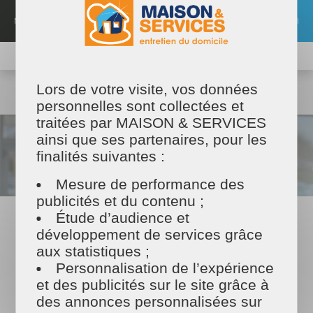
Aller
au
MENU
EMPLOI
contenu
principal
TROUVER MON PRESTATAIRE
MAISON ET SERVICES
Maison & Services
Nos offres et actualités
Nos actualités
Lors de votre visite, vos données
Emmanuelle Cuitot, interviewée sur RCF Radio !
personnelles sont collectées et
traitées par MAISON & SERVICES
ainsi que ses partenaires, pour les
finalités suivantes :
Mesure de performance des
publicités et du contenu ;
Étude d’audience et
01/07/2022
développement de services grâce
Emmanuelle Cuitot, interviewée
aux statistiques ;
sur RCF Radio !
Personnalisation de l’expérience
et des publicités sur le site grâce à
Emmanuelle Cuitot, gérante de l'entreprise MAISON ET SERVICES
DORMANS interviewée par RCF RADIO.
des annonces personnalisées sur