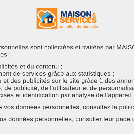
ie (école, maison, travail) pour y voir plus clair.
l’ordre à la maison
ersonnelles sont collectées et traitées par M
tes :
ambre)
icités et du contenu ;
nt de services grâce aux statistiques ;
nt vous aider à faire place nette : ménage de fond, repas
e et des publicités sur le site grâce à des ann
e publicité, de l’utilisateur et de personnalisat
t le rythme
ses et identification par analyse de l’appareil.
n de vos données personnelles, consultez la
polit
our ne pas vivre une rentrée brutale, on recommande de :
os données personnelles, consulter leur page d
nt