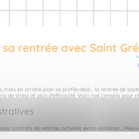
sa rentrée avec Saint Gré
P
es, mais en arrière-plan se profile déjà… la rentrée de se
ins de stress et plus d’efficacité. Voici nos conseils pou
stratives
tures, contrats de rentrée, activités extra-scolaires… Mieu