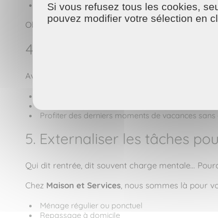
Réduire un peu les écrans en soirée
Si vous refusez tous les cookies, seu
pouvez modifier votre sélection en c
Objectif : se remettre en mode « rentrée » en douc
4. Prendre soin de soi avant 
Avant de replonger dans les agendas surchargés, 
Vous accorder une pause bien-être (lecture, mas
Fixer vos objectifs pour la rentrée (pro, perso ou 
Profiter des derniers moments de vacances sans cu
5. Externaliser les tâches pou
Qui dit rentrée, dit souvent charge mentale… Pour
Chez
Maison et Services
, nous sommes là pour vo
Ménage régulier ou ponctuel
Repassage à domicile