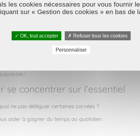
ls les cookies nécessaires pour vous fournir le
liquant sur « Gestion des cookies » en bas de 
eur pour que le jour J se passe sans tension.
le rush
✓ OK, tout accepter
✗ Refuser tous les cookies
prenez le temps de :
Personnaliser
sage, balade…)
familiaux)
lpabilité !
r se concentrer sur l’essentiel
quoi ne pas déléguer certaines corvées ?
us aider à gagner du temps au quotidien :