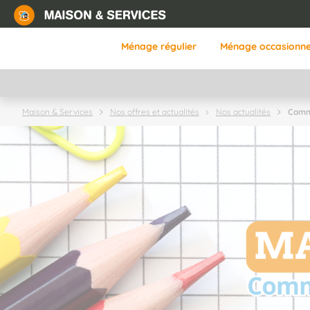
Aller
au
contenu
Ménage régulier
Ménage occasionne
principal
Comme
Maison & Services
Nos offres et actualités
Nos actualités