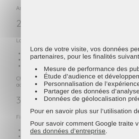
Astuce : listez tout ce qui doit être fait par catégor
2. Faire le tri et remettre de 
La rentrée est l’occasion parfaite pour :
Lors de votre visite, vos données p
Trier vêtements, papiers, jouets…
partenaires, pour les finalités suivan
Ranger les espaces de travail (bureau, salon, ch
Remettre à neuf les pièces clés de la maison.
Mesure de performance des publ
Étude d’audience et développeme
Chez Maison et Services, nos intervenant·e·s peuve
Personnalisation de l’expérienc
accompagne pour repartir sur de bonnes bases !
Partager des données d’analyse, d
3. Reprendre progressivemen
Données de géolocalisation préci
Pour en savoir plus sur l’utilisatio
Finies les grasses matinées et les repas à 15h… P
Pour savoir comment Google traite v
Réajuster les heures de coucher une semaine ava
des données d’entreprise
.
Reprendre des repas réguliers