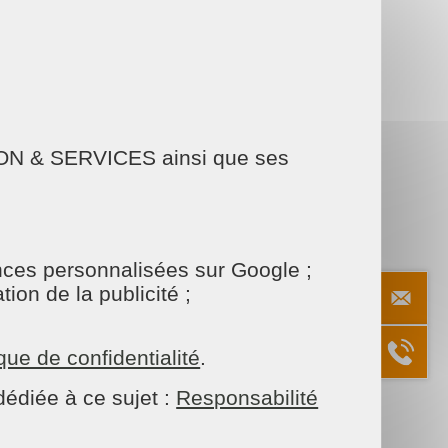
AISON & SERVICES ainsi que ses
sage en retard, vitres oubliées… On vous
onces personnalisées sur Google ;
ion de la publicité ;
ique de confidentialité
.
édiée à ce sujet :
Responsabilité