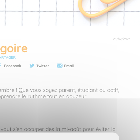
23/07/2025
goire
ARTAGER
Facebook
Twitter
Email
ptembre ! Que vous soyez parent, étudiant ou actif,
r reprendre le rythme tout en douceur
x vaut s’en occuper dès la mi-août pour éviter la