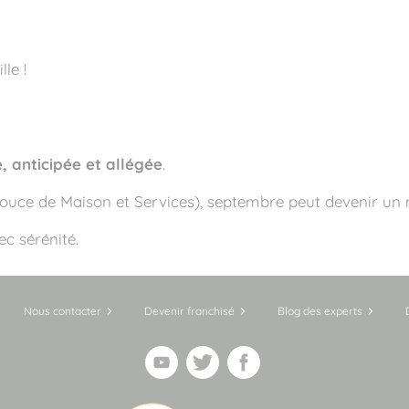
le !
, anticipée et allégée
.
pouce de Maison et Services), septembre peut devenir un 
c sérénité.
Nous contacter
Devenir franchisé
Blog des experts