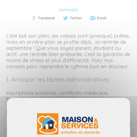
PARTAGER
Facebook
Twitter
Email
L’été bat son plein, les valises sont (presque) prêtes,
mais en arrière-plan se profile déjà… la rentrée de
septembre ! Que vous soyez parent, étudiant ou
actif, une rentrée bien préparée, c’est la garantie de
moins de stress et plus d’efficacité. Voici nos
conseils pour reprendre le rythme tout en douceur
1. Anticiper les tâches administratives
Inscriptions scolaires, certificats médicaux,
fournitures, contrats de rentrée, activités extra-
scolaires… Mieux vaut s’en occuper dès la mi-août
pour éviter la course de dernière minute.
Astuce : listez tout ce qui doit être fait par catégorie
(école, maison, travail) pour y voir plus clair.