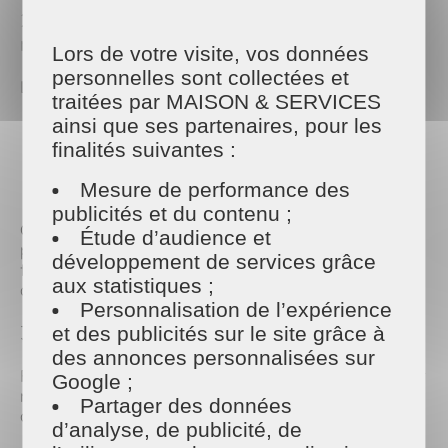
2. Faire le tri et remettre de l’ordre à la
maison
Lors de votre visite, vos données
personnelles sont collectées et
La rentrée est l’occasion parfaite pour :
traitées par MAISON & SERVICES
ainsi que ses partenaires, pour les
Trier vêtements, papiers, jouets…
finalités suivantes :
Ranger les espaces de travail (bureau, salon,
chambre)
Mesure de performance des
Remettre à neuf les pièces clés de la maison.
publicités et du contenu ;
Chez Maison et Services, nos intervenant·e·s
Étude d’audience et
peuvent vous aider à faire place nette : ménage de
développement de services grâce
fond, repassage en retard, vitres oubliées… On vous
aux statistiques ;
accompagne pour repartir sur de bonnes bases !
Personnalisation de l’expérience
3. Reprendre progressivement le rythme
et des publicités sur le site grâce à
des annonces personnalisées sur
Finies les grasses matinées et les repas à 15h… Pour
Google ;
ne pas vivre une rentrée brutale, on recommande
Partager des données
de :
d’analyse, de publicité, de