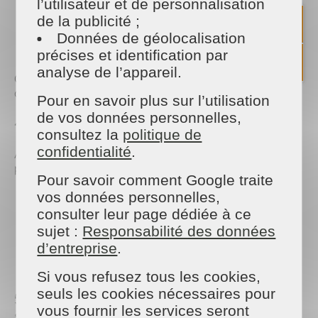
l’utilisateur et de personnalisation
Réajuster les heures de coucher une semaine
de la publicité ;
avant
Reprendre des repas réguliers
Données de géolocalisation
Réduire un peu les écrans en soirée
précises et identification par
analyse de l’appareil.
Objectif : se remettre en mode « rentrée » en
douceur pour que le jour J se passe sans tension.
Pour en savoir plus sur l’utilisation
de vos données personnelles,
4. Prendre soin de soi avant le rush
consultez la
politique de
confidentialité
.
Avant de replonger dans les agendas surchargés,
prenez le temps de :
Pour savoir comment Google traite
vos données personnelles,
Vous accorder une pause bien-être (lecture,
massage, balade…)
consulter leur page dédiée à ce
Fixer vos objectifs pour la rentrée (pro, perso ou
sujet :
Responsabilité des données
familiaux)
d’entreprise
.
Profiter des derniers moments de vacances sans
culpabilité !
Si vous refusez tous les cookies,
seuls les cookies nécessaires pour
5. Externaliser les tâches pour se concentrer
vous fournir les services seront
sur l’essentiel