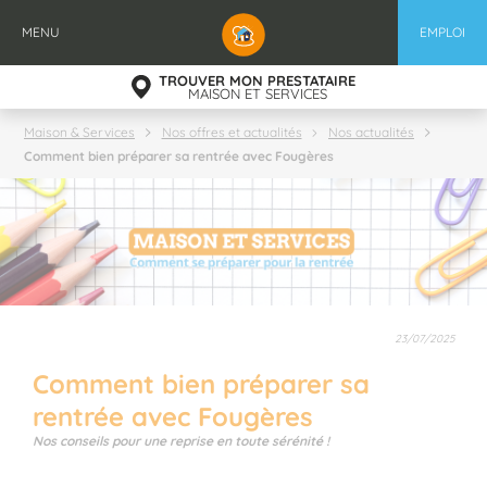
Aller
au
MENU
EMPLOI
contenu
principal
TROUVER MON PRESTATAIRE
MAISON ET SERVICES
Maison & Services
Nos offres et actualités
Nos actualités
Comment bien préparer sa rentrée avec Fougères
23/07/2025
Comment bien préparer sa
rentrée avec Fougères
Nos conseils pour une reprise en toute sérénité !