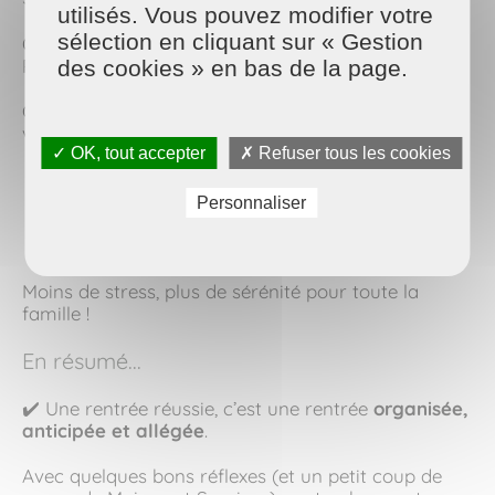
utilisés. Vous pouvez modifier votre
sélection en cliquant sur « Gestion
Qui dit rentrée, dit souvent charge mentale…
Pourquoi ne pas déléguer certaines corvées ?
des cookies » en bas de la page.
Chez
Maison et Services
, nous sommes là pour
vous aider à gagner du temps au quotidien :
✓ OK, tout accepter
✗ Refuser tous les cookies
Ménage régulier ou ponctuel
Repassage à domicile
Personnaliser
Entretien de jardin
Nettoyage de vitres
Moins de stress, plus de sérénité pour toute la
famille !
En résumé...
✔️ Une rentrée réussie, c’est une rentrée
organisée,
anticipée et allégée
.
Avec quelques bons réflexes (et un petit coup de