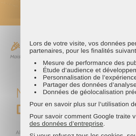
Lors de votre visite, vos données p
🎉 Chers clients et parte
partenaires, pour les finalités suivan
Maison et Services Auray vous souhaite une merveille
Mesure de performance des publ
Étude d’audience et développeme
Personnalisation de l’expérienc
Partager des données d’analyse, d
Meilleurs vœux ✨
Données de géolocalisation préci
Pour en savoir plus sur l’utilisatio
De la part de Mai
Pour savoir comment Google traite v
des données d’entreprise
.
Alors que nous approchons de la fin de l'année 2
Si vous refusez tous les cookies, seu