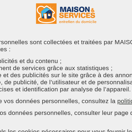
ersonnelles sont collectées et traitées par M
naires, 🎉
tes :
use année 2025 🌟
P
icités et du contenu ;
nt de services grâce aux statistiques ;
e et des publicités sur le site grâce à des ann
e publicité, de l’utilisateur et de personnalisat
ses et identification par analyse de l’appareil.
n de vos données personnelles, consultez la
polit
son et Services Auray
os données personnelles, consulter leur page d
024, nous tenons à exprimer notre profonde gratitude po
ls les cookies nécessaires pour vous fournir le