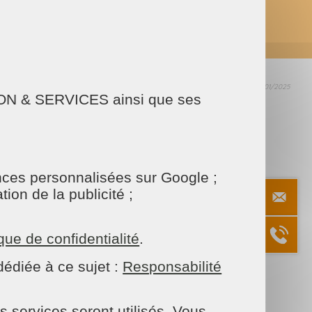
02/01/2025
AISON & SERVICES ainsi que ses
ARTAGER
Facebook
Twitter
Email
onces personnalisées sur Google ;
ion de la publicité ;
ique de confidentialité
.
 🏠
édiée à ce sujet :
Responsabilité
ur la confiance que vous nous avez accordée tout
s services seront utilisés. Vous