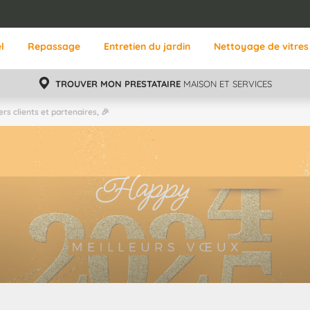
l
Repassage
Entretien du jardin
Nettoyage de vitres
TROUVER MON PRESTATAIRE
MAISON ET SERVICES
ers clients et partenaires, 🎉