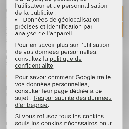
l’utilisateur et de personnalisation
Exit les bougies lourdes de l’hiver, place
de la publicité ;
aux
ambiances fraîches et naturelles
.
Données de géolocalisation
précises et identification par
Optez pour des
brumes d’oreiller aux agrumes
,
analyse de l’appareil.
des sachets de lavande ou des huiles essentielles
(menthe poivrée, citron, eucalyptus).
Pour en savoir plus sur l’utilisation
de vos données personnelles,
Remplacez les tissus épais par des
matières
légères
: housses en lin, rideaux vaporeux, plaids
consultez la
politique de
d’été.
confidentialité
.
4. Préparer l’extérieur
Pour savoir comment Google traite
vos données personnelles,
Balcons, terrasses, jardins… Ce sont vos nouvelles
consulter leur page dédiée à ce
pièces à vivre !
sujet :
Responsabilité des données
d’entreprise
.
Nettoyez mobilier et sols extérieurs
avec un peu
de vinaigre blanc et d’eau chaude.
Si vous refusez tous les cookies,
seuls les cookies nécessaires pour
Rangez les jouets d’hiver, sortez les transats
et
installez quelques plantes ou lanternes solaires