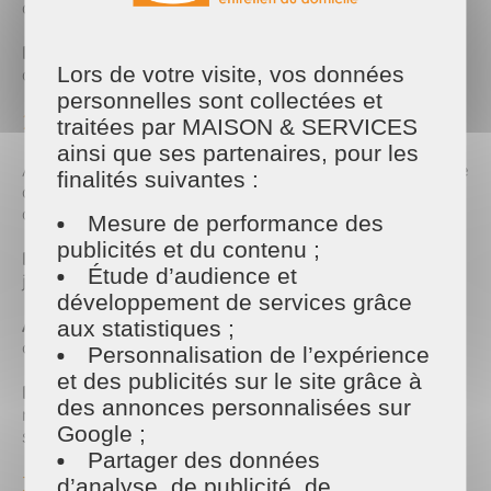
de vie.
Faites du tri dans les placards
: c’est le moment
Lors de votre visite, vos données
de repenser vos rangements !
personnelles sont collectées et
2. Un grand coup de propre
traitées par MAISON & SERVICES
ainsi que ses partenaires, pour les
Avec les fenêtres grandes ouvertes, l’été est propice
finalités suivantes :
à un nettoyage en profondeur, sans risque
d’humidité persistante.
Mesure de performance des
publicités et du contenu ;
Dépoussiérage intensif
: étagères, plinthes, abat-
Étude d’audience et
jour… rien n’échappe à votre chiffon !
développement de services grâce
Aspiration sous les meubles
: là où les moutons se
aux statistiques ;
cachent toute l’année.
Personnalisation de l’expérience
et des publicités sur le site grâce à
Entretien des sols
: un bon lavage ou un cirage si
des annonces personnalisées sur
nécessaire, surtout pour les parquets ou carrelages
Google ;
souvent sollicités l’été.
Partager des données
3. Fraîcheur et senteurs légères
d’analyse, de publicité, de