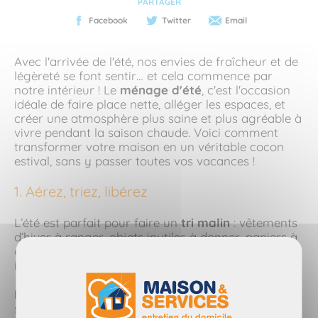
PARTAGER
Facebook
Twitter
Email
Avec l'arrivée de l'été, nos envies de fraîcheur et de
légèreté se font sentir… et cela commence par
notre intérieur ! Le
ménage d'été
, c'est l'occasion
idéale de faire place nette, alléger les espaces, et
créer une atmosphère plus saine et plus agréable à
vivre pendant la saison chaude. Voici comment
transformer votre maison en un véritable cocon
estival, sans y passer toutes vos vacances !
1. Aérez, triez, libérez
L’été est parfait pour faire un
tri malin
: vêtements
d’hiver à ranger, objets inutiles à donner, papiers à
classer… On respire mieux quand on allège son
intérieur !
Désencombrez les surfaces
: débarrassez-vous du
superflu, notamment dans les entrées et les pièces