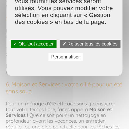
vous fournir les services seront
pour une touche déco naturelle.
utilisés. Vous pouvez modifier votre
sélection en cliquant sur « Gestion
5. Un planning léger pour entretenir
des cookies » en bas de la page.
Pas question de sacrifier l’été au ménage ! Mettez
en place une
routine d’entretien douce
:
✓ OK, tout accepter
✗ Refuser tous les cookies
15 minutes par jour pour une pièce ou une tâche
(poussière, sol, vaisselle…).
Personnaliser
Des sessions rapides mais régulières pour garder
un intérieur net sans stress.
6. Maison et Services : votre allié pour un été
sans souci
Pour un ménage d’été efficace sans y consacrer
tout votre temps libre, faites appel à
Maison et
Services
! Que ce soit pour un nettoyage en
profondeur avant les vacances, un entretien
régulier ou une aide ponctuelle pour les tâches les