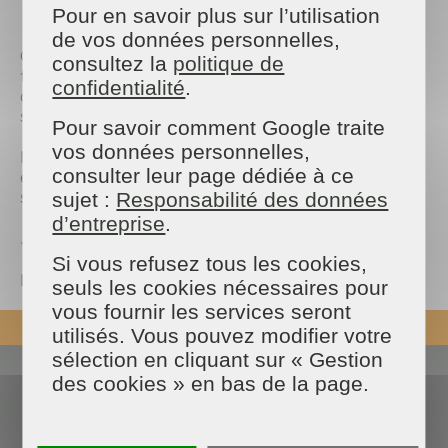
Pour en savoir plus sur l’utilisation
📍
Lieu :
3 allée des ambalais - Le Plessis-Trévise
de vos données personnelles,
C'est l'occasion idéale pour célébrer ensemble cette
consultez la
politique de
fête pleine de magie et de fantaisie. N'oubliez pas
confidentialité
.
de venir déguisés, car il y aura également des
surprises spéciales pour les meilleurs costumes !
Pour savoir comment Google traite
vos données personnelles,
Nous sommes impatients de passer un moment
consulter leur page dédiée à ce
effroyablement amusant avec vous et de créer des
souvenirs inoubliables.
sujet :
Responsabilité des données
d’entreprise
.
Joyeux Halloween !
Si vous refusez tous les cookies,
L'équipe de Maison & Services Le Plessis
seuls les cookies nécessaires pour
vous fournir les services seront
REVENIR EN HAUT
utilisés. Vous pouvez modifier votre
sélection en cliquant sur « Gestion
des cookies » en bas de la page.
Actualités
Espace presse
Nous contacter
Devenir franchisé
Blog des experts
Données personnelles
FAQ