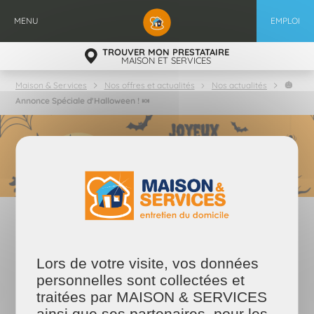
Aller
au
MENU
EMPLOI
contenu
principal
TROUVER MON PRESTATAIRE
MAISON ET SERVICES
🎃
Maison & Services
Nos offres et actualités
Nos actualités
Annonce Spéciale d'Halloween ! 🍬
24/10/2023
🎃 Annonce Spéciale d'Halloween
Lors de votre visite, vos données
! 🍬
personnelles sont collectées et
Le frisson d'Halloween arrive, et chez Maison & Services Le Plessis,
traitées par MAISON & SERVICES
nous sommes ravis de vous inviter à notre événement spécial le
jeudi 31 octobre !
ainsi que ses partenaires, pour les