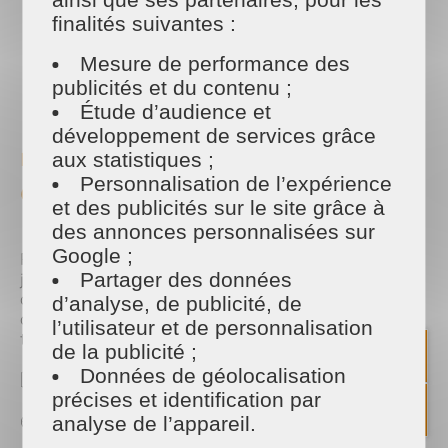
finalités suivantes :
Mesure de performance des
PARTAGER
publicités et du contenu ;
Facebook
Twitter
Email
Étude d’audience et
développement de services grâce
👻 Distribution de Bonbons
aux statistiques ;
Personnalisation de l’expérience
en Folie ! 🍭
et des publicités sur le site grâce à
des annonces personnalisées sur
Google ;
Rejoignez-nous le jour d'Halloween pour une
Partager des données
journée de friandises et de festivités. Notre équipe
dévouée sera présente pour offrir des bonbons
d’analyse, de publicité, de
délicieux et des sourires chaleureux (et terrifiant) à
l’utilisateur et de personnalisation
tous nos visiteurs.
de la publicité ;
Données de géolocalisation
🗓️
Date :
Jeudi 31 octobre 2023
précises et identification par
🕑
Heure :
09h30 à 18h30
analyse de l’appareil.