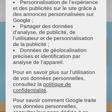
Personnalisation de l’expérience
et des publicités sur le site grâce à
PARTAGER
des annonces personnalisées sur
Facebook
Twitter
Email
Google ;
Partager des données
d’analyse, de publicité, de
l’utilisateur et de personnalisation
Intervention exceptionnelle au Lycée
de la publicité ;
Brossaud-Blanco
Données de géolocalisation
Aujourd'hui Maison et Services est intervenu
précises et identification par
au Lycée Brossaud-blancho.
analyse de l’appareil.
Cette rencontre a permis aux jeunes de
découvrir Maison et Services et échanger
Pour en savoir plus sur l’utilisation
sur le milieu professionnel.
de vos données personnelles,
consultez la
politique de
Bonne chance à eux pour la suite !!!
confidentialité
.
Pour savoir comment Google traite
vos données personnelles,
REVENIR EN HAUT