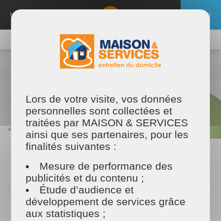
Aller
au
MENU
EMPLOI
contenu
principal
TROUVER MON PRESTATAIRE
MAISON ET SERVICES
Maison & Services
Nos offres et actualités
Nos actualités
Aidons notre jeunesse à trouver sa voie
Lors de votre visite, vos données
personnelles sont collectées et
traitées par MAISON & SERVICES
ainsi que ses partenaires, pour les
finalités suivantes :
15/10/2020
Mesure de performance des
Aidons notre jeunesse à trouver
publicités et du contenu ;
sa voie
Étude d’audience et
développement de services grâce
Intervention Lycée Brossaud-Blancho
aux statistiques ;