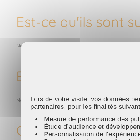
Est-ce qu'ils sont s
Nos responsables et animatrices sont toujours là p
Est-ce que vos inte
Lors de votre visite, vos données p
Nous privilégions le recrutement de proximité !
partenaires, pour les finalités suivan
Mesure de performance des publ
Comment Utiliser v
Étude d’audience et développeme
Personnalisation de l’expérienc