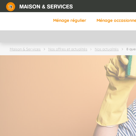
Aller
au
contenu
Ménage régulier
Ménage occasionne
principal
8 que
Maison & Services
Nos offres et actualités
Nos actualités