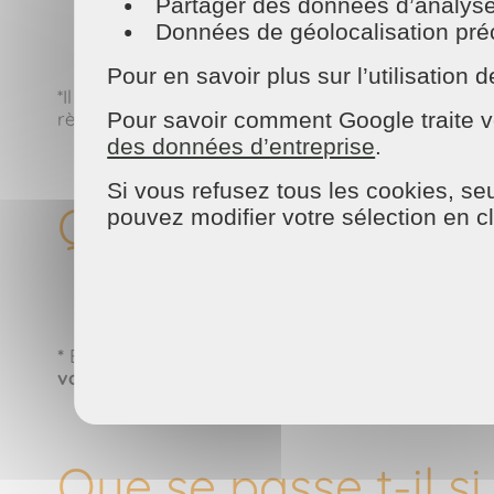
Partager des données d’analyse, d
Données de géolocalisation préci
Pour en savoir plus sur l’utilisatio
*Il vous suffit juste de
préciser à votre entrepris
règlement des prestations. L’entreprise MAISON ET
Pour savoir comment Google traite v
des données d’entreprise
.
Si vous refusez tous les cookies, seu
Que se passe t-il e
pouvez modifier votre sélection en c
*
En cas d’imprévus ou d’arrêt maladie de votre e
vous le souhaitez
. L’animatrice de l’entreprise ac
Que se passe t-il si