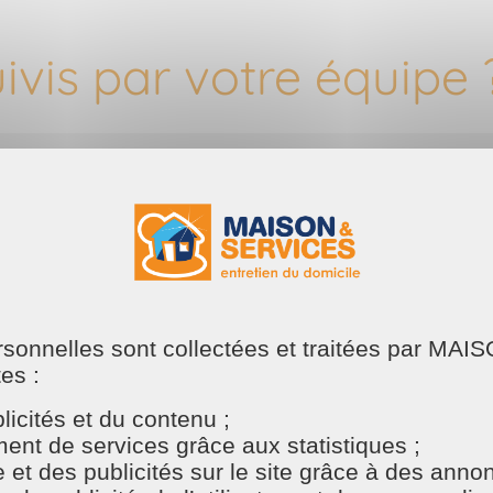
uivis par votre équipe 
our le suivi des intervenants !
rvenants habitent loin
ersonnelles sont collectées et traitées par M
tes :
icités et du contenu ;
os Cesu ??
nt de services grâce aux statistiques ;
e et des publicités sur le site grâce à des ann