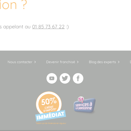
ion ?
us appelant au
01 85 73 67 22
:)
Nous contacter
Devenir franchisé
Blog des experts