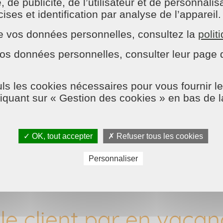
e publicité, de l’utilisateur et de personnalisat
ses et identification par analyse de l’appareil.
n de vos données personnelles, consultez la
polit
e MAISON ET SERVICES que vous souhaitez régler en C
 SERVICES Paris 16 déduira alors leur montant de vos fac
os données personnelles, consulter leur page d
ls les cookies nécessaires pour vous fournir le
n cas d'absence de l'
liquant sur « Gestion des cookies » en bas de 
✓ OK, tout accepter
✗ Refuser tous les cookies
Personnaliser
mployé de maison, votre entreprise
MAISON ET SERVICE
compagnera l’intervenante si celle-ci ne connaît pas votre
 le client par en vacan