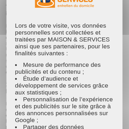
1. Le vinaigre blanc, votre allié
incontournable
Lors de votre visite, vos données
Incontournable du ménage écologique, le vinaigre
blanc est un produit naturel et bon marché. À Vitré,
personnelles sont collectées et
avec l’air marin, les dépôts de calcaire peuvent
traitées par MAISON & SERVICES
s’accumuler plus rapidement dans nos maisons.
ainsi que ses partenaires, pour les
Utilisez du vinaigre blanc pour détartrer vos
finalités suivantes :
robinets, nettoyer vos vitres ou désinfecter vos
surfaces. Mélangez-le avec un peu d’eau pour plus
Mesure de performance des
de douceur et ajoutez quelques gouttes d’huile
publicités et du contenu ;
essentielle pour neutraliser son odeur.
Étude d’audience et
2. Du bicarbonate de soude pour venir à
développement de services grâce
bout des tâches difficiles
aux statistiques ;
Personnalisation de l’expérience
Besoin de nettoyer un four incrusté ou une surface
et des publicités sur le site grâce à
grasse ? Le bicarbonate de soude est une solution
des annonces personnalisées sur
écologique et efficace. En mélangeant du
Google ;
bicarbonate avec un peu d’eau pour obtenir une
pâte, vous pouvez facilement décrasser vos
Partager des données