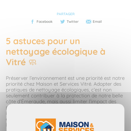
PARTAGER
Facebook
Twitter
Email
5 astuces pour un
nettoyage écologique à
Vitré
🧼
Préserver l’environnement est une priorité est notre
priorité chez Maison et Services Vitré. Adopter des
pratiques de nettoyage écologiques, c’est non
seulement contribuer à la protection de notre belle
côte d’Émeraude, mais aussi limiter l’impact des
produits chimiques sur notre santé et nos
intérieurs. Découvrez nos 5 astuces simples et
efficaces pour un nettoyage respectueux de
l’environnement.