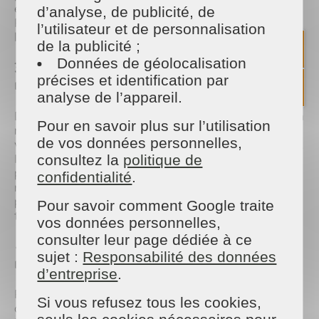
équipements de cuisine ou vos joints de carrelage.
d’analyse, de publicité, de
Parfait pour les maisons situées près de la mer, où
l’utilisateur et de personnalisation
l’air salin peut laisser des traces.
de la publicité ;
Données de géolocalisation
3. Optez pour des chiffons en microfibres
précises et identification par
réutilisables
analyse de l’appareil.
Dites adieu aux essuie-tout jetables ! Les chiffons en
Pour en savoir plus sur l’utilisation
microfibres permettent de nettoyer efficacement
de vos données personnelles,
vos surfaces sans nécessiter de produits chimiques.
Ils capturent la poussière et les saletés en un seul
consultez la
politique de
passage. Pour un entretien optimal, lavez-les
confidentialité
.
régulièrement à basse température. À Vitré,
privilégiez les magasins locaux ou marchés pour
Pour savoir comment Google traite
trouver des versions éco-responsables.
vos données personnelles,
consulter leur page dédiée à ce
4. Fabriquez votre propre nettoyant
sujet :
Responsabilité des données
multi-usage
d’entreprise
.
Pourquoi acheter des produits ménagers souvent
Si vous refusez tous les cookies,
agressifs pour l’environnement ? Avec quelques