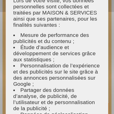
Lors de votre visite, vos données
Pour le nettoyage de votre
personnelles sont collectées et
four
:
traitées par MAISON & SERVICES
ainsi que ses partenaires, pour les
Le
four
demande un
entretien régulier
tous les
finalités suivantes :
3 mois pour éviter les mauvaises odeurs et
conserver une efficacité optimale. Nos
Mesure de performance des
intervenants sont formés aux
techniques de
publicités et du contenu ;
nettoyage par catalyse ou pyrolyse
..
Étude d’audience et
développement de services grâce
Pour les fours micro-ondes, l’astuce du bol d’eau
chaude avec une
microfibre d’essuyage
aux statistiques ;
éliminera toutes les taches de gras.
Personnalisation de l’expérience
et des publicités sur le site grâce à
Pour le nettoyage de votre
des annonces personnalisées sur
lave-vaisselle :
Google ;
Partager des données
d’analyse, de publicité, de
Différentes opérations doivent être effectuées
l’utilisateur et de personnalisation
régulièrement pour permettre un
fonctionnement optimum de l’appareil et obtenir
de la publicité ;
un bon résultat de lavage.