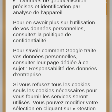
Données de géolocalisation
précises et identification par
Cette prestation peut être réalisée 2 fois par an.
analyse de l’appareil.
Notre conseil d'entretien régulier : Un voyant
Pour en savoir plus sur l’utilisation
s'allume lorsqu'il manque du sel. Le sel
de vos données personnelles,
régénérant renouvelle le pouvoir d'échanges
consultez la
politique de
d'ions de la résine qui adoucit l’eau en fixant les
ions calcium. L’eau moins « dure », permet un
confidentialité
.
lavage plus efficace, une économie de détergent
et une moindre formation de tartre. Il est
Pour savoir comment Google traite
recommandé de toujours avoir le niveau de
vos données personnelles,
liquide de rinçage. Le pouvoir de rinçage (ou
consulter leur page dédiée à ce
liquide de rinçage) est un tensio-actif qui
sujet :
Responsabilité des données
favorise l’élimination de l’eau pendant le rinçage
d’entreprise
.
et favorise la brillance de la
vaisselle propre
.
Si vous refusez tous les cookies,
MAISON ET SERVICES : un nettoyage complet
de votre réfrigérateur, lave-vaisselle, four et
seuls les cookies nécessaires pour
micro-ondes pour éliminer la prolifération des
vous fournir les services seront
bactéries et vous garantir une économie
utilisés. Vous pouvez modifier votre
d’énergie
sélection en cliquant sur « Gestion