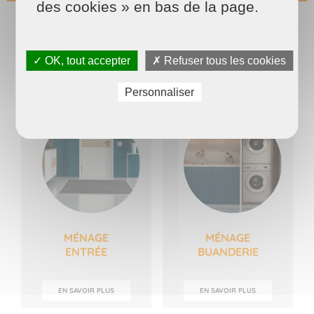
des cookies » en bas de la page.
Autres prestations
MAISON ET SERVICES
✓ OK, tout accepter
✗ Refuser tous les cookies
Personnaliser
MÉNAGE
MÉNAGE
ENTRÉE
BUANDERIE
EN SAVOIR PLUS
EN SAVOIR PLUS