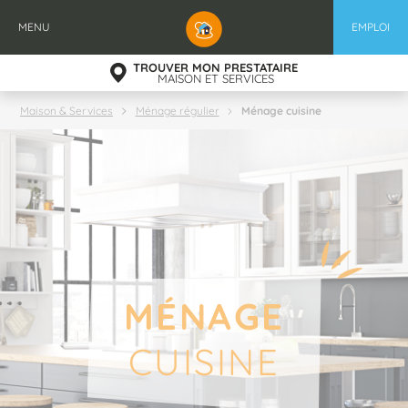
Aller
au
MENU
EMPLOI
contenu
principal
TROUVER MON PRESTATAIRE
MAISON ET SERVICES
Ménage cuisine
Maison & Services
Ménage régulier
MÉNAGE
CUISINE