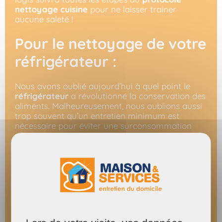
nettoyage cuisine
pour ne laisser trainer
aucune saleté !
Pour le nettoyage de votre
réfrigérateur :
Nous avons oublié aujourd’hui à quel point le
réfrigérateur
a révolutionné la conservation des
aliments. Malheureusement, nous oublions aussi
trop souvent qu’un entretien minimum est
nécessaire pour éviter une surconsommation
d’énergie et préserver notre santé.
Cette prestation peut être réalisée 2 fois par an. Il
est toutefois conseillé de réaliser un un
nettoyage mensuel de l’intérieur du
réfrigérateur au vinaigre blanc
. C’est
indispensable pour faire baisser le pH et
empêcher la prolifération des micro-organismes.