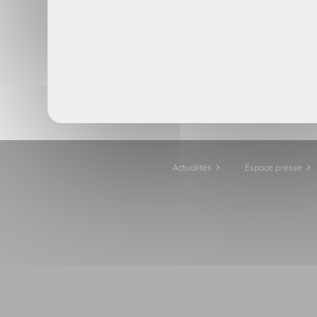
commence à écrire et qui ne fait pas
Et dans ces cas-là, le lavage en m
Verser du lait dans une bassin
Lorsque les taches ont quasime
Si le vêtement est
clair,
ajouter
Actualités
Espace presse