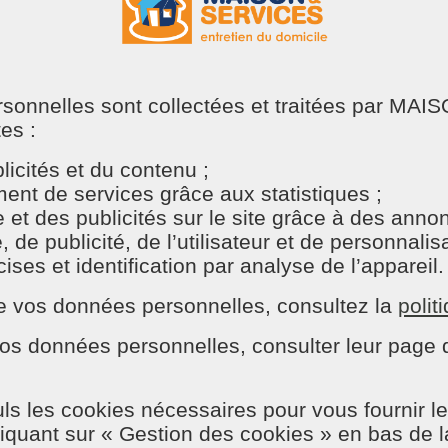
ersonnelles sont collectées et traitées par M
tes :
03/08/2020
de crayon sur un vêtement
icités et du contenu ;
nt de services grâce aux statistiques ;
rs taches ne s'éliminent pas en machine à laver
e et des publicités sur le site grâce à des ann
PAR
able. Des astuces ou techniques professionnelles
e publicité, de l’utilisateur et de personnalisat
ns tache ni trace !
ses et identification par analyse de l’appareil.
n de vos données personnelles, consultez la
polit
r enlever une trace d
os données personnelles, consulter leur page d
ls les cookies nécessaires pour vous fournir le
ui hélas laissent des traces pour longtemps. Un geste trop rapi
liquant sur « Gestion des cookies » en bas de 
it sur votre robe ou votre beau pantalon. On peut aussi donne