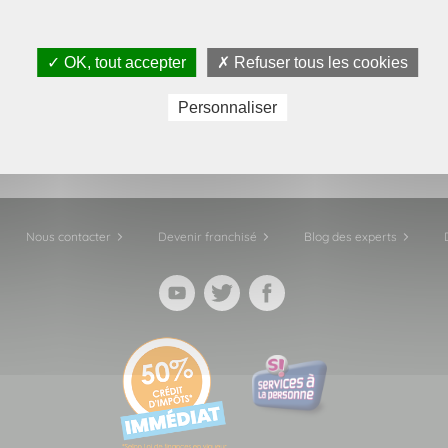
 la différence entre le papier et son t-shirt.
achine ne sera pas d'un grand secours.
e et mettre le vêtement à tremper pendant plusieurs heures
✓ OK, tout accepter
✗ Refuser tous les cookies
nt disparu, le laver en respectant l'étiquette de composition
 une cuillère à soupe de percarbonate de soude dans la mac
Personnaliser
Nous contacter
Devenir franchisé
Blog des experts