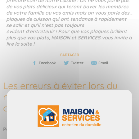
prendre soin de notre cuisine ! On ne vous parle pas
de vos plats délicieux qui feront baver les membres
de votre famille ou vos amis mais on vous parle des…
plaques de cuisson qui ont tendance à rapidement
se salir et qu’il n’est pas toujours
évident d’entretenir ! Pour que vos plaques brillent
plus que vos plats, MAISON et SERVICES vous invite à
lire la suite !
PARTAGER
Facebook
Twitter
Email
Les erreurs à éviter lors du
nettoyage des plaques de
cuisson
Pourquoi nettoyer une plaque de cuisson ?