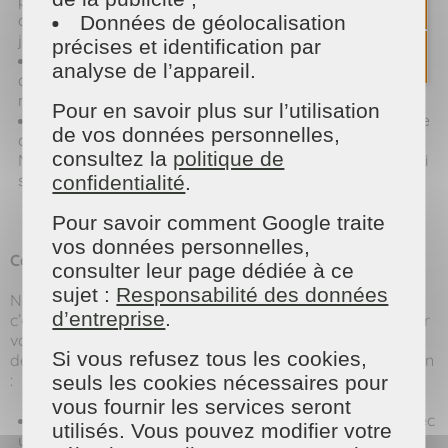
cuisinez souvent, vous pouvez les nettoyer tous les deux
Données de géolocalisation
jours)
précises et identification par
Type de plaques :
Selon le type de plaque que vous
analyse de l’appareil.
avez (induction, gaz, vitrocéramique) les techniques de
nettoyage seront légèrement différentes.
Pour en savoir plus sur l’utilisation
Type d’éponge :
Si vous utilisez une éponge abrasive
de vos données personnelles,
ou « classique », elle abimera et rayera votre plaque !
consultez la
politique de
Nous vous conseillons d’utiliser un chiffon microfibre qui
sera plus doux pour vos plaques.
confidentialité
.
Pour savoir comment Google traite
vos données personnelles,
Comment nettoyer une plaque de cuisson ?
consulter leur page dédiée à ce
sujet :
Responsabilité des données
Nettoyer les plaques c’est bien mais bien les nettoyer,
d’entreprise
.
c’est encore mieux ! Pour que ça soit simple et facile pour
vous, les experts de MAISON ET SERVICES vous donne
Si vous refusez tous les cookies,
des astuces pour le nettoyage de vos plaques de cuisson
:
seuls les cookies nécessaires pour
vous fournir les services seront
Commencez par humidifier la plaque de cuisson avec
utilisés. Vous pouvez modifier votre
une éponge (de préférence, une éponge microfibre qui