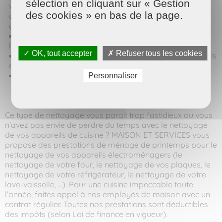
sélection en cliquant sur « Gestion
vous permettra de bien nettoyer toutes les surfaces et
des cookies » en bas de la page.
absorbe mieux l’eau, la poussière ou les substances
graisseuses)
Puis saupoudre du bicarbonate sur une éponge
humide
✓ OK, tout accepter
✗ Refuser tous les cookies
Frottez délicatement la surface d’abord en cercle puis
en « S »
Rincez la plaque et séchez-la avec une microfibre
Personnaliser
Ce type de nettoyage vous parait trop fastidieux ou vous
n’avez pas envie de perdre du temps avec le nettoyage
de vos appareils de cuisine ? MAISON ET SERVICES vous
propose des prestations de ménage de printemps pour le
nettoyage de vos appareils électroménagers (le
nettoyage de votre four, le nettoyage de vos plaques, le
nettoyage de votre réfrigérateur, le nettoyage de votre
lave-vaisselle, …). Pour une cuisine impeccable toute
l’année, faîtes appel à nos employés de maison avec un
contrat régulier. Toutes nos prestations sont déductibles
des impôts (selon Loi de finance en vigueur).